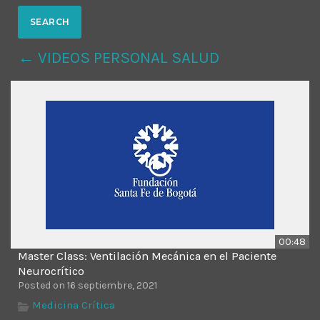
MOST UPVOTED
← VIDEOS PERSONAL SALUD
today
14 AGOSTO, 2019
431
201
00:48
Master Class: Ventilación Mecánica en el Paciente
ADMINISTRATOR
DESIGN
Neurocrítico
Posted on 16 septiembre, 2021
Validating Enterprise
Medicina Crítica
Architectures In The Current