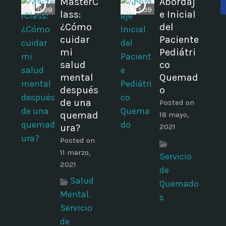
MasterC
Abordaj
0:38
1:09
lass:
e Inicial
¿Cómo
del
cuidar
Paciente
mi
Pediátri
salud
co
mental
Quemad
después
o
de una
Posted on
quemad
18 mayo,
ura?
2021
Posted on
11 marzo,
Servicio
2021
de
Salud
Quemado
Mental
,
s
Servicio
de