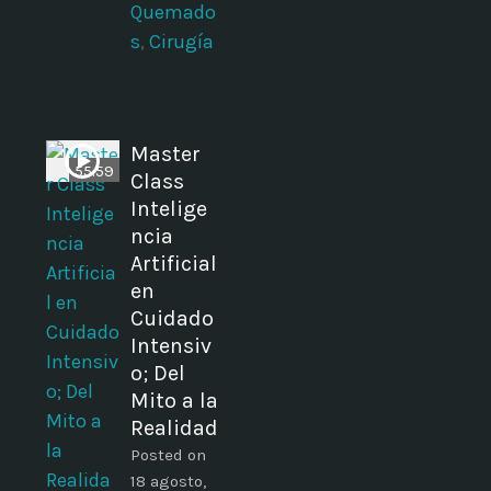
Quemado
s
,
Cirugía
Master
55:59
Class
Intelige
ncia
Artificial
en
Cuidado
Intensiv
o; Del
Mito a la
Realidad
Posted on
18 agosto,