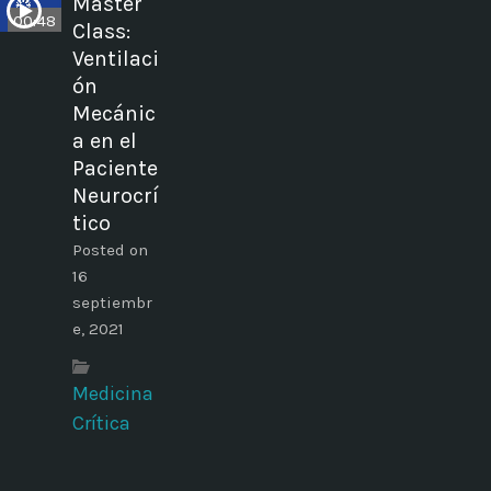
Master
00:48
Class:
Ventilaci
ón
Mecánic
a en el
Paciente
Neurocrí
tico
Posted on
16
septiembr
e, 2021
Medicina
Crítica