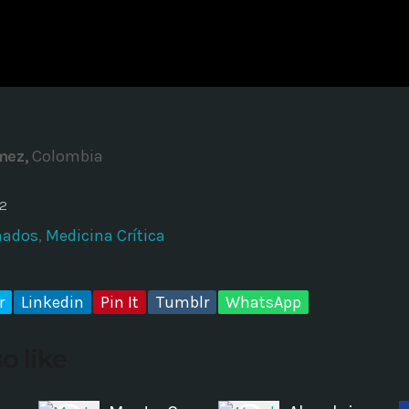
ADMINISTRATOR
DESIGN
Validating Enterprise Archit
Time
mez,
Colombia
22
mados
,
Medicina Crítica
r
Linkedin
Pin It
Tumblr
WhatsApp
o like