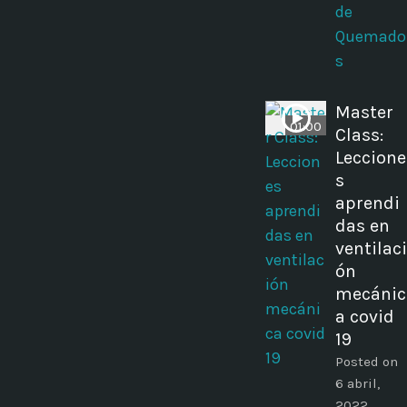
de
Quemado
s
Master
01:00
Class:
Leccione
s
aprendi
das en
ventilaci
ón
mecánic
a covid
19
Posted on
6 abril,
2022