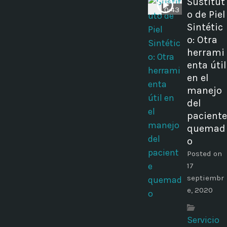
Sustitut
0:43
o de Piel
Sintétic
o: Otra
herrami
enta útil
en el
manejo
del
paciente
quemad
o
Posted on
17
septiembr
e, 2020
Servicio