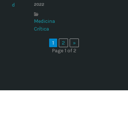
2022
Medicina
Crítica
1
2
»
Page 1 of 2