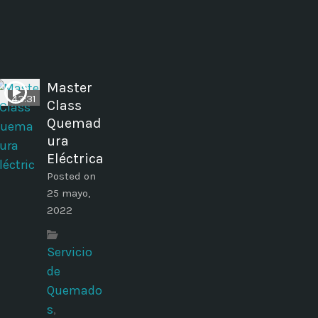
Master
43:31
Class
Quemad
ura
Eléctrica
Posted on
25 mayo,
2022
Servicio
de
Quemado
s
,