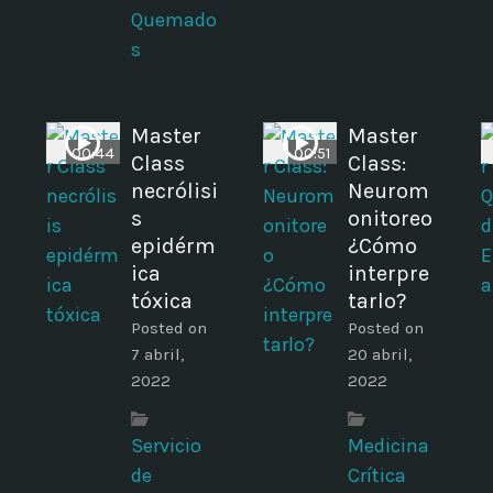
Quemado
s
Master
Master
00:44
00:51
Class
Class:
necrólisi
Neurom
s
onitoreo
epidérm
¿Cómo
ica
interpre
tóxica
tarlo?
Posted on
Posted on
7 abril,
20 abril,
2022
2022
Servicio
Medicina
de
Crítica