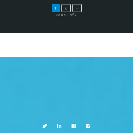
1
2
»
Page 1 of 2