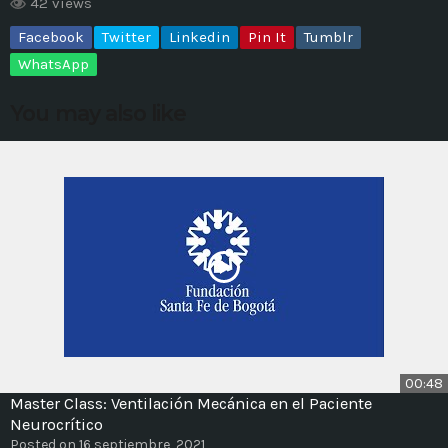
42 views
Facebook
Twitter
Linkedin
Pin It
Tumblr
MOST UPVOTED
WhatsApp
today
14 AGOSTO, 2019
You may also like
431
201
ADMINISTRATOR
DESIGN
00:48
Master Class: Ventilación Mecánica en el Paciente
Validating Enterprise
Neurocrítico
Architectures In The Current
Posted on 16 septiembre, 2021