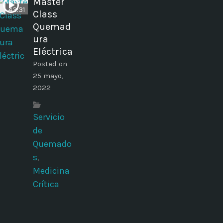
Master
43:31
Class
Quemad
ura
Eléctrica
Posted on
25 mayo,
2022
Servicio
de
Quemado
s
,
Medicina
Crítica