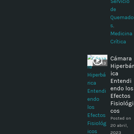
Servicio
de
Quemado
s
,
Medicina
Crítica
Cámara
00:43
Hiperbá
ica
Entendi
endo los
Efectos
Fisiológi
cos
Posted on
20 abril,
2023