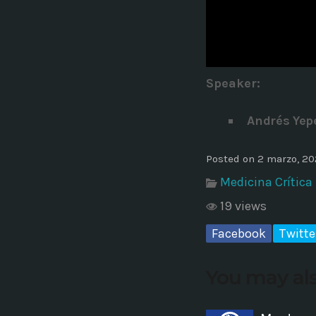
Common in Architectural Design
14 AGOSTO, 2019
today
Noticia de personal salud 5
Speaker
:
17 SEPTIEMBRE, 2021
today
Andrés Yep
Posted on 2 marzo, 2
Medicina Crítica
19 views
Facebook
Twitte
You may als