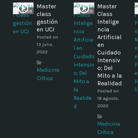
l
Master
Master
00:58
55:59
class
Class
gestión
Intelige
en UCI
ncia
s
Artificial
Posted on
en
13 julio,
2022
Cuidado
Intensiv
o; Del
Medicina
Mito a la
Crítica
Realidad
Posted on
18 agosto,
2022
Medicina
Crítica