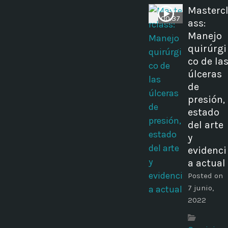
Masterc
00:37
ass:
Manejo
quirúrgi
co de la
úlceras
de
presión,
estado
del arte
y
evidenci
a actual
Posted on
7 junio,
2022