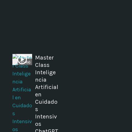
Master
00:46
r
Class
Intelige
ncia
Artificial
en
Cuidado
s
Intensiv
os
ChatGPT