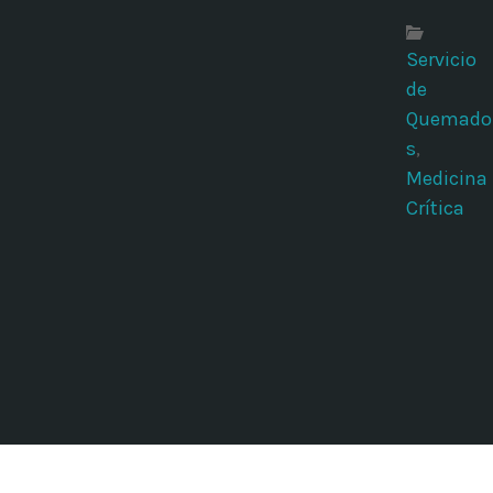
Servicio
de
Quemado
s
,
Medicina
Crítica