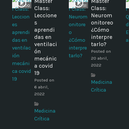
Master
Master
01:00
00:51
Class:
Class:
Leccione
Neurom
s
onitoreo
aprendi
¿Cómo
das en
interpre
ventilaci
tarlo?
ón
Posted on
mecánic
20 abril,
a covid
2022
19
Posted on
Medicina
6 abril,
Crítica
2022
Medicina
Crítica