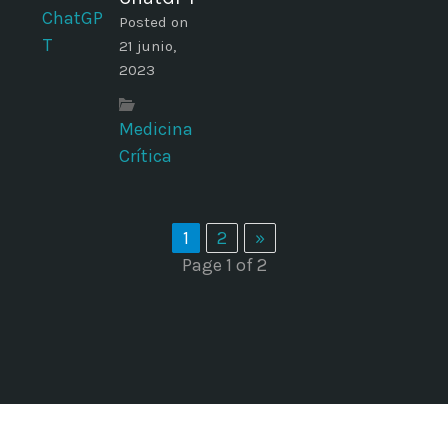
Posted on
21 junio,
2023
Medicina
Crítica
1
2
»
Page 1 of 2