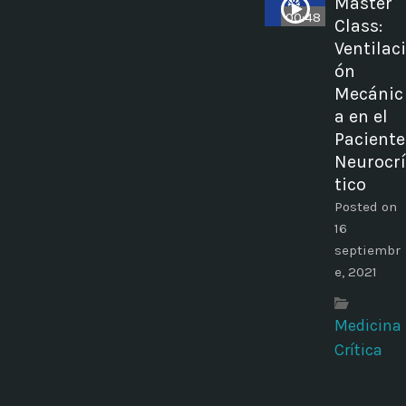
Master
00:48
Class:
Ventilaci
ón
Mecánic
a en el
Paciente
Neurocrí
tico
Posted on
16
septiembr
e, 2021
Medicina
Crítica