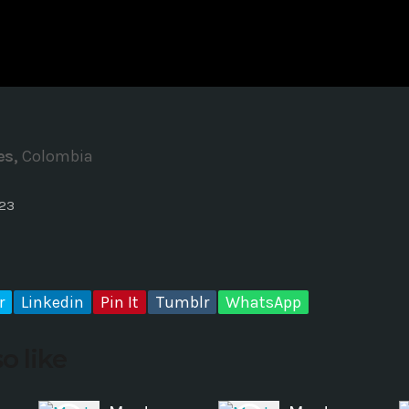
ADMINISTRATOR
DESIGN
Validating Enterprise Archit
Time
es,
Colombia
023
r
Linkedin
Pin It
Tumblr
WhatsApp
o like