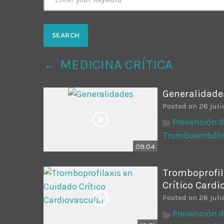
Common in Architectural Design
14 AGOSTO, 2019
today
Noticia de personal salud 5
17 SEPTIEMBRE, 2021
← MEDICINA CRÍTICA
today
Generalidade
Posted on 26 juli
Prevención 
Tromboembólic
09:04
Tromboprofil
Crítico Cardi
Posted on 26 juli
Prevención 