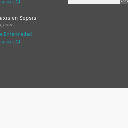
27:
a en UCI
axis en Sepsis
o, 2022
de Enfermedad
a en UCI