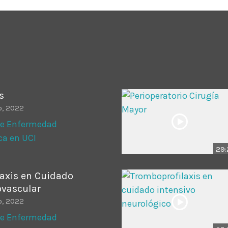
ADMINISTRATOR
DESIGN
Validating Enterprise Archit
Time
s
o, 2022
de Enfermedad
a en UCI
29:
axis en Cuidado
ovascular
o, 2022
de Enfermedad