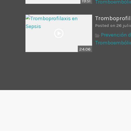
19:51
Tromboembólic
Tromboprofil
Posted on 26 juli
Prevención 
Tromboembólic
24:06