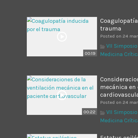
Coagulopatía
trauma
Posted on 24 mar
VII Simposio
00:19
Medicina Crític
Consideracion
mecánica en 
cardiovascul
Posted on 24 mar
VII Simposio
00:22
Medicina Crític
Estatus epilé