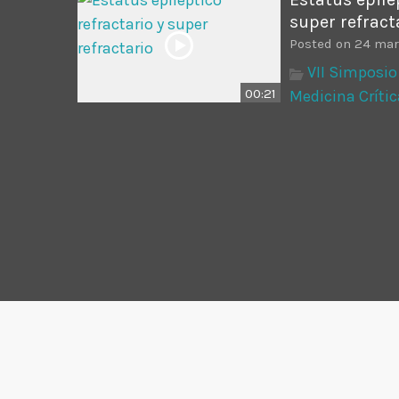
super refract
Posted on 24 mar
VII Simposio
00:21
Medicina Crític