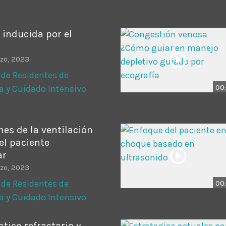
 inducida por el
zo, 2023
 de Residentes de
00:
a y Cuidado Intensivo
es de la ventilación
el paciente
ar
zo, 2023
 de Residentes de
00:
a y Cuidado Intensivo
ptico refractario y