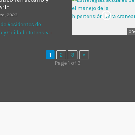
ario
zo, 2023
 de Residentes de
00:
a y Cuidado Intensivo
1
2
3
»
Page 1 of 3