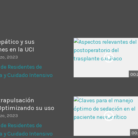
ADMINISTRATOR
DESIGN
Validating Enterprise Archit
Time
pático y sus
es en la UCI
zo, 2023
 de Residentes de
00:
a y Cuidado Intensivo
trapulsación
 Optimizando su uso
zo, 2023
 de Residentes de
00:
a y Cuidado Intensivo