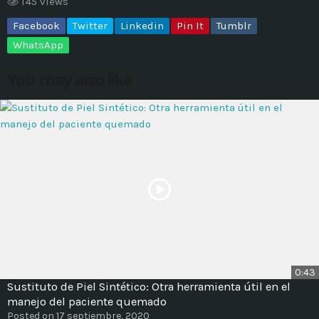
145 views
Facebook
Twitter
Linkedin
Pin It
Tumblr
MOST UPVOTED
WhatsApp
today
14 AGOSTO, 2019
You may also like
431
201
ADMINISTRATOR
DESIGN
0:43
Sustituto de Piel Sintético: Otra herramienta útil en el
Validating Enterprise
manejo del paciente quemado
Architectures In The Current
Posted on 17 septiembre, 2020