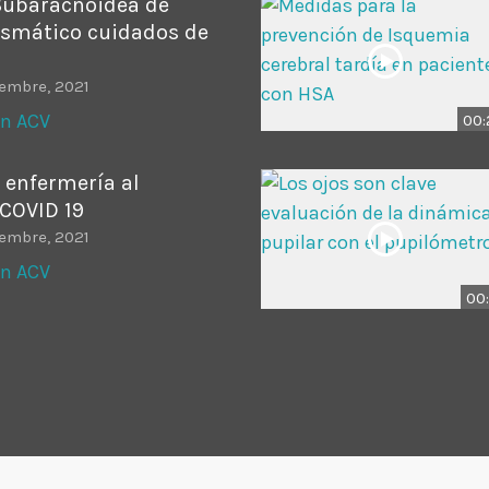
Subaracnoidea de
ismático cuidados de
iembre, 2021
en ACV
00:
 enfermería al
 COVID 19
iembre, 2021
en ACV
00: