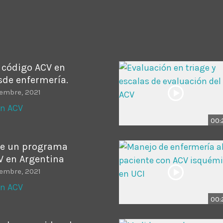
ADMINISTRATOR
DESIGN
Validating Enterprise Archit
Time
 código ACV en
sde enfermería.
iembre, 2021
en ACV
00:
de un programa
V en Argentina
iembre, 2021
en ACV
00: