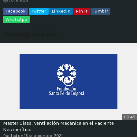
23 views
Facebook
Twitter
Linkedin
Pin It
Tumblr
MOST UPVOTED
WhatsApp
today
14 AGOSTO, 2019
You may also like
431
201
ADMINISTRATOR
DESIGN
00:48
Master Class: Ventilación Mecánica en el Paciente
Validating Enterprise
Neurocrítico
Architectures In The Current
Posted on 16 septiembre, 2021