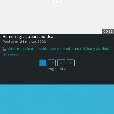
00:22
Hemorragia subaracnoidea
Posted on 24 marzo, 2023
VII Simposio de Residentes de Medicina Crítica y Cuidado
Intensivo
1
2
3
»
Page 1 of 3