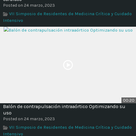
Time
Posted on 24 marzo, 2023
VII Simposio de Residentes de Medicina Crítica y Cuidado
Intensivo
00:20
Balón de contrapulsación intraaórtico Optimizando su
uso
Posted on 24 marzo, 2023
VII Simposio de Residentes de Medicina Crítica y Cuidado
Intensivo