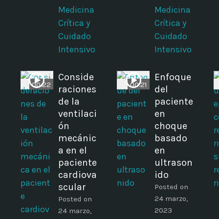
Medicina
Medicina
Crítica y
Crítica y
Cuidado
Cuidado
Intensivo
Intensivo
Conside
Enfoque
00:22
00:21
raciones
del
de la
paciente
ventilaci
en
ón
choque
mecánic
basado
a en el
en
o
paciente
ultrason
cardiova
ido
scular
Posted on
24 marzo,
Posted on
2023
24 marzo,