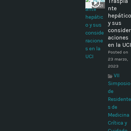
Traspla
00:21
nte
hepátic
y sus
consider
aciones
en la UC
Posted on
23 marzo,
2023
VII
Simposio
de
Residente
s de
Medicina
Crítica y
Cuidado