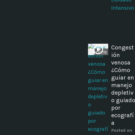
Intensivo
Congest
00:19
ión
venosa
¿Cómo
guiar en
manejo
depletiv
o guiad
por
ecografí
a
Posted on