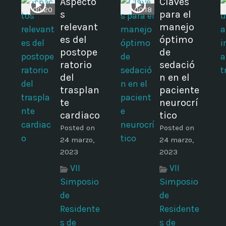
Aspecto
Claves
00:20
00:18
s
para el
o
relevant
manejo
es del
óptimo
postope
de
ratorio
sedació
I
del
n en el
trasplan
paciente
te
neurocrí
cardiaco
tico
Posted on
Posted on
24 marzo,
24 marzo,
2023
2023
VII
VII
Simposio
Simposio
de
de
Residente
Residente
s de
s de