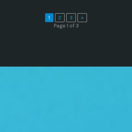
1
2
3
»
Page 1 of 3