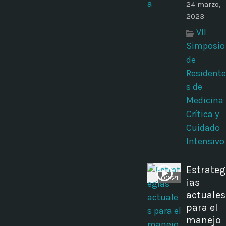
24 marzo,
2023
VII
Simposio
de
Residente
s de
Medicina
Crítica y
Cuidado
Intensivo
Estrateg
00:21
ias
actuales
para el
manejo