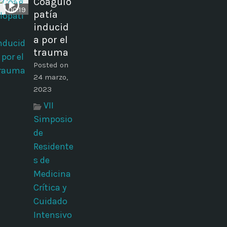
Coagulo
00:19
patía
inducid
a por el
trauma
Posted on
24 marzo,
2023
VII
Simposio
de
Residente
s de
Medicina
Crítica y
Cuidado
Intensivo