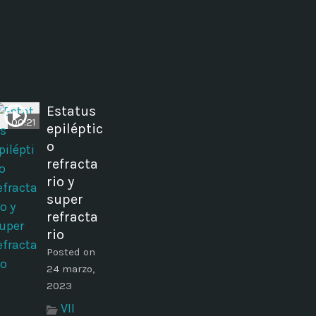
Estatus
00:21
epiléptic
o
refracta
rio y
super
refracta
rio
Posted on
24 marzo,
2023
VII