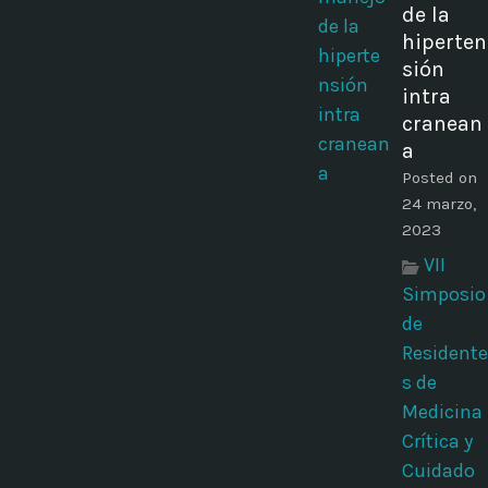
de la
hiperten
sión
intra
cranean
a
Posted on
24 marzo,
2023
VII
Simposio
de
Residente
s de
Medicina
Crítica y
Cuidado