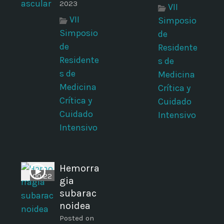
2023
VII
VII
Simposio
Simposio
de
de
Residente
Residente
s de
s de
Medicina
Medicina
Crítica y
Crítica y
Cuidado
Cuidado
Intensivo
Intensivo
Hemorra
00:22
gia
subarac
noidea
Posted on