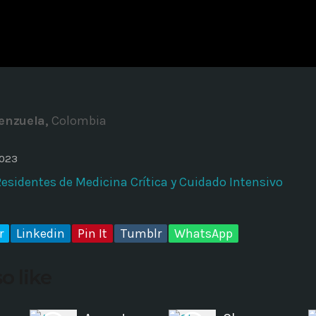
ADMINISTRATOR
DESIGN
Validating Enterprise Archit
Time
enzuela,
Colombia
2023
Residentes de Medicina Crítica y Cuidado Intensivo
r
Linkedin
Pin It
Tumblr
WhatsApp
o like