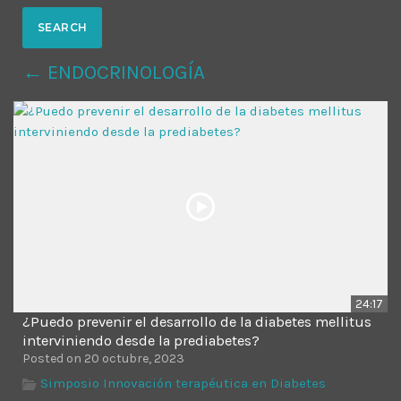
MOST UPVOTED
← ENDOCRINOLOGÍA
today
14 AGOSTO, 2019
431
201
24:17
¿Puedo prevenir el desarrollo de la diabetes mellitus
ADMINISTRATOR
DESIGN
interviniendo desde la prediabetes?
Posted on 20 octubre, 2023
Validating Enterprise
Simposio Innovación terapéutica en Diabetes
Architectures In The Current