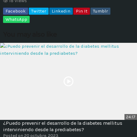
18 views
Facebook
Twitter
Linkedin
Pin It
Tumblr
MOST UPVOTED
WhatsApp
today
14 AGOSTO, 2019
You may also like
431
201
ADMINISTRATOR
DESIGN
24:17
¿Puedo prevenir el desarrollo de la diabetes mellitus
Validating Enterprise
interviniendo desde la prediabetes?
Architectures In The Current
Posted on 20 octubre, 2023