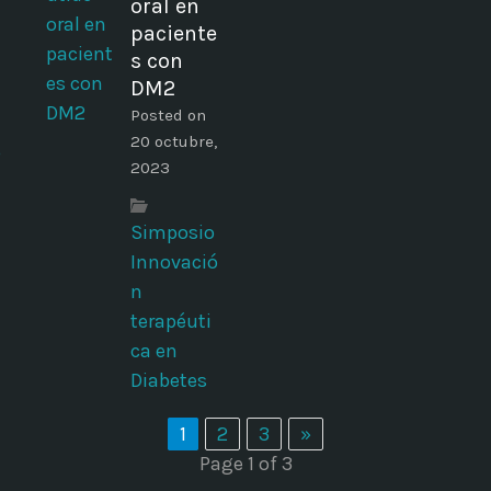
oral en
paciente
s con
DM2
Posted on
20 octubre,
ó
2023
Simposio
Innovació
n
terapéuti
ca en
Diabetes
1
2
3
»
Page 1 of 3