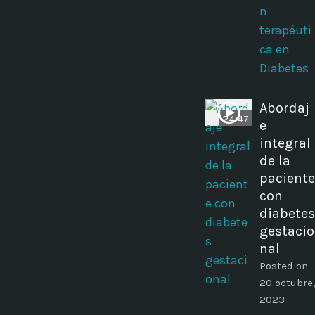
n
terapéuti
ca en
Diabetes
Abordaj
24:47
e
integral
de la
paciente
con
diabetes
gestacio
nal
Posted on
20 octubre,
2023