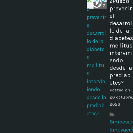
¿Puedo
24:17
prevenir
el
desarrol
lo de la
diabetes
mellitus
intervini
endo
desde la
prediab
etes?
Posted on
20 octubre,
2023
Simposio
Innovaci