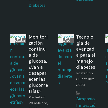
Diabetes
Monitori
Tecnolo
33:59
26:31
zación
gía de
continu
avanzad
a de
a para el
glucosa:
manejo
¿Van a
diabetes
desapar
Posted on
ecer las
20 octubre,
glucome
2023
trías?
Posted on
Simposio
20 octubre,
Innovació