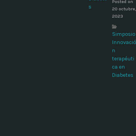
Posted on
20 octubre,
2023
Simposio
Innovaci
n
terapéuti
ca en
Diabetes