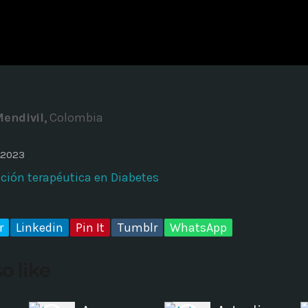
ADMINISTRATOR
DESIGN
Validating Enterprise Archit
Time
Mendivil,
Colombia
 2023
ción terapéutica en Diabetes
r
Linkedin
Pin It
Tumblr
WhatsApp
o like