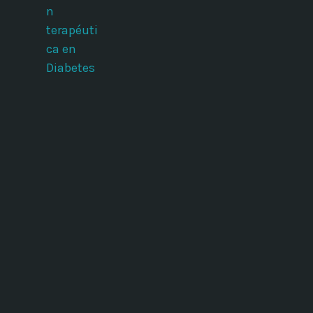
n
terapéuti
ca en
Diabetes