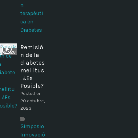
n
terapéuti
ca en
Diabetes
Remisió
27:28
n de la
diabetes
mellitus
: ¿Es
Posible?
Posted on
20 octubre,
2023
Simposio
Innovació