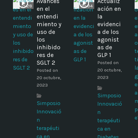
Avances
Actualiz
21:28
20:34
en el
ación en
entendi
la
miento y
evidenci
uso de
a de los
los
agonist
inhibido
as de
res de
GLP 1
SGLT 2
Posted on
20 octubre,
Posted on
2023
20 octubre,
2023
Simposio
Simposio
Innovació
Innovació
n
n
terapéuti
terapéuti
ca en
ó
ca en
Diabetes