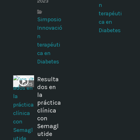
2023
n
terapéuti
Simposio
ó
ca en
Innovació
Diabetes
n
terapéuti
ca en
Diabetes
Resulta
44:25
dos en
la
práctica
clínica
o
con
Semagl
s
utide