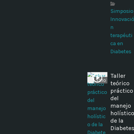
Simposio
Innovaci
n
terapéuti
ca en
Diabetes
Taller
37:10
teórico
práctico
del
manejo
holístic
de la
Diabete