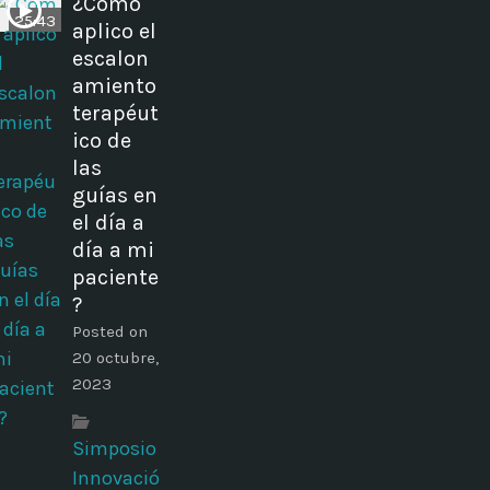
¿Cómo
25:43
aplico el
escalon
amiento
terapéut
ico de
las
guías en
el día a
día a mi
paciente
?
Posted on
20 octubre,
2023
Simposio
Innovació