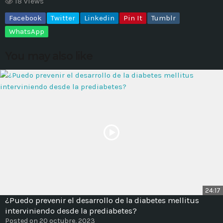
18 views
Facebook
Twitter
Linkedin
Pin It
Tumblr
MOST UPVOTED
WhatsApp
today
14 AGOSTO, 2019
You may also like
431
201
ADMINISTRATOR
DESIGN
24:17
¿Puedo prevenir el desarrollo de la diabetes mellitus
Validating Enterprise
interviniendo desde la prediabetes?
Architectures In The Current
Posted on 20 octubre, 2023