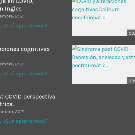
ía en COVID,
n Ingles
iembre, 2021
, ¿Qué aprendimos?
00:
aciones cognitivas
iembre, 2021
, ¿Qué aprendimos?
00:
t COVID perspectiva
rica.
iembre, 2021
, ¿Qué aprendimos?