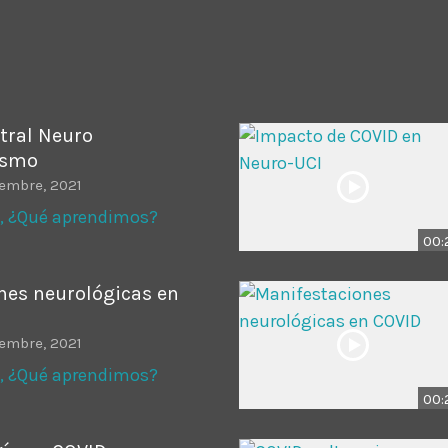
ADMINISTRATOR
DESIGN
Validating Enterprise Archit
Time
tral Neuro
ismo
iembre, 2021
, ¿Qué aprendimos?
00:
nes neurológicas en
iembre, 2021
, ¿Qué aprendimos?
00: