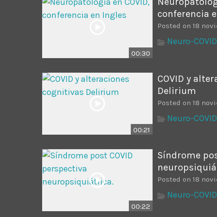
Neuropatolog
conferencia e
Posted on 18 nov
Neuro-COVID
00:30
COVID y alter
Delirium
Posted on 18 nov
Neuro-COVID
00:21
Síndrome pos
neuropsiquiát
Posted on 18 nov
Neuro-COVID
00:22