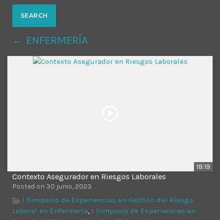
MOST UPVOTED
← ENFERMERÍA
today
14 AGOSTO, 2019
431
201
18:19
Contexto Asegurador en Riesgos Laborales
ADMINISTRATOR
DESIGN
Posted on 30 junio, 2023
Validating Enterprise
I Simposio de Experiencias en Gestión del Riesgo
Laboral en Enfermería
,
I Simposio de Experiencias en
Architectures In The Current