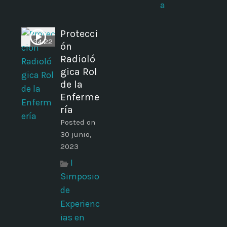
a
m
Protecci
34:22
ón
Radioló
gica Rol
de la
Enferme
ría
Posted on
30 junio,
2023
I
Simposio
de
Experienc
ias en