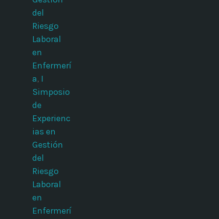
del
Riesgo
Laboral
en
Enfermerí
a
,
I
Simposio
de
Experienc
ias en
Gestión
del
Riesgo
Laboral
en
Enfermerí