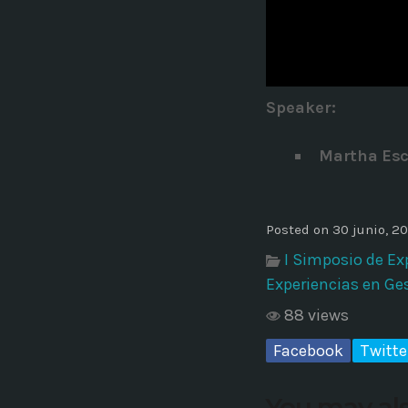
Common in Architectural Design
14 AGOSTO, 2019
today
Noticia de personal salud 5
Speaker
:
17 SEPTIEMBRE, 2021
today
Martha Esc
Posted on 30 junio, 2
I Simposio de Ex
Experiencias en Ge
88 views
Facebook
Twitte
You may als