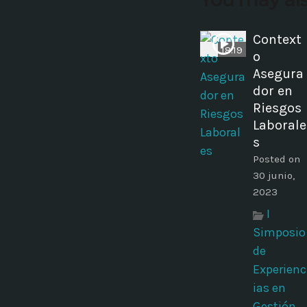
Context
18:19
o
Asegura
dor en
Riesgos
Laborale
s
Posted on
30 junio,
2023
I
Simposio
de
Experienc
ias en
Gestión