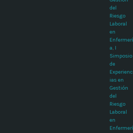
del
Riesgo
Laboral
en
Enfermer
a
,
I
Simposio
de
Experienc
ias en
Gestión
del
Riesgo
Laboral
en
Enfermer