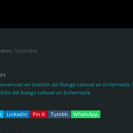
ADMINISTRATOR
DESIGN
Validating Enterprise Archit
Time
obar,
Colombia
023
periencias en Gestión del Riesgo Laboral en Enfermería
,
stión del Riesgo Laboral en Enfermería
r
Linkedin
Pin It
Tumblr
WhatsApp
o like