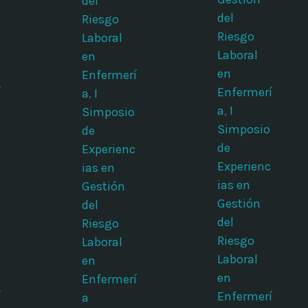
del
del
Riesgo
Riesgo
Laboral
Laboral
en
en
Enfermerí
í
Enfermerí
a
,
I
a
,
I
Simposio
Simposio
de
de
Experienc
Experienc
ias en
ias en
Gestión
Gestión
del
del
Riesgo
Riesgo
Laboral
Laboral
en
en
Enfermerí
í
Enfermerí
a