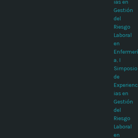
ias en
Gestión
del
Riesgo
Laboral
en
Enfermer
a
,
I
Simposio
de
Experienc
ias en
Gestión
del
Riesgo
Laboral
en