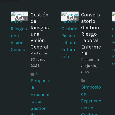
Gestión
Convers
23:43
45:18
de
atorio
Riesgos
Gestión
una
Riesgo
Visión
Laboral
General
Enferme
ría
Posted on
30 junio,
Posted on
2023
30 junio,
2023
I
I
Simposio
Simposio
de
de
Experienc
Experienc
ias en
ias en
Gestión
Gestión