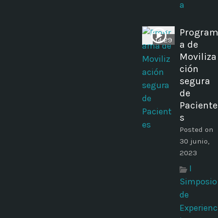
a
Progra
14:29
a de
Moviliza
ción
segura
de
Paciente
s
Posted on
30 junio,
2023
I
Simposio
de
Experienc