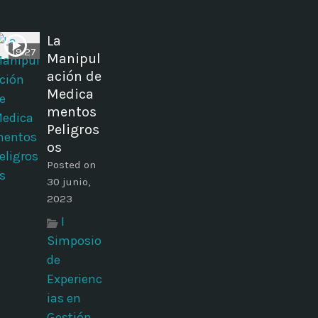
La
19:27
Manipul
ación de
Medica
mentos
Peligros
os
Posted on
30 junio,
2023
I
Simposio
de
Experienc
ias en
Gestión