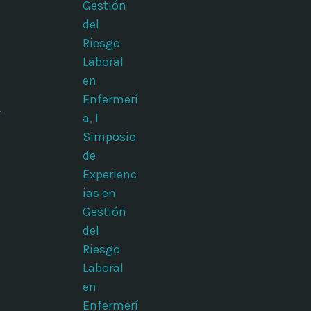
Gestión
del
Riesgo
Laboral
en
Enfermerí
í
a
,
I
Simposio
de
Experienc
ias en
Gestión
del
Riesgo
Laboral
en
Enfermerí