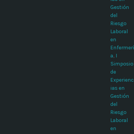
Gestión
del
Riesgo
Laboral
en
Enfermer
a
,
I
Simposio
de
Experienc
ias en
Gestión
del
Riesgo
Laboral
en