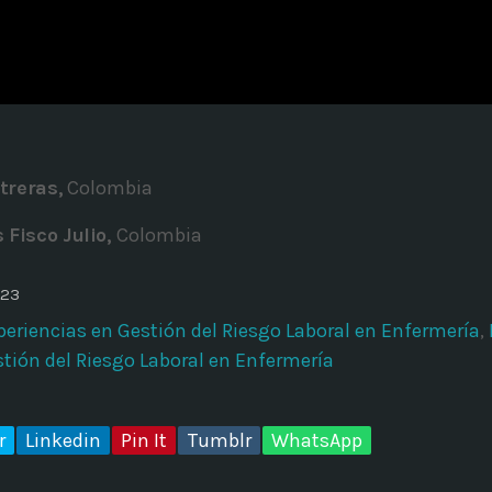
ADMINISTRATOR
DESIGN
Validating Enterprise Archit
Time
treras,
Colombia
 Fisco Julio
,
Colombia
023
periencias en Gestión del Riesgo Laboral en Enfermería
,
stión del Riesgo Laboral en Enfermería
r
Linkedin
Pin It
Tumblr
WhatsApp