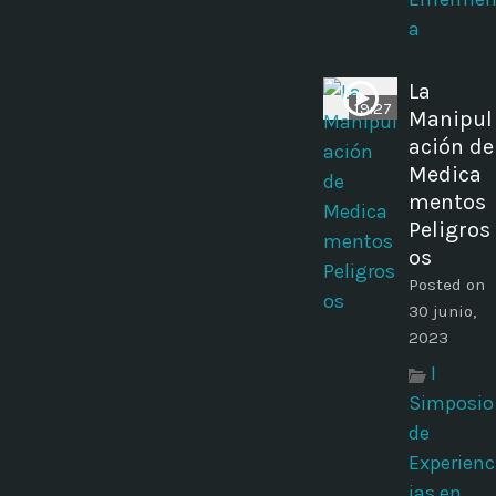
a
La
19:27
Manipul
ación de
Medica
mentos
Peligros
os
Posted on
30 junio,
2023
I
Simposio
de
Experienc
ias en