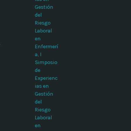
Gestión
del
Riesgo
Laboral
en
í
Enfermerí
a
,
I
Simposio
de
Experienc
ias en
Gestión
del
Riesgo
Laboral
en