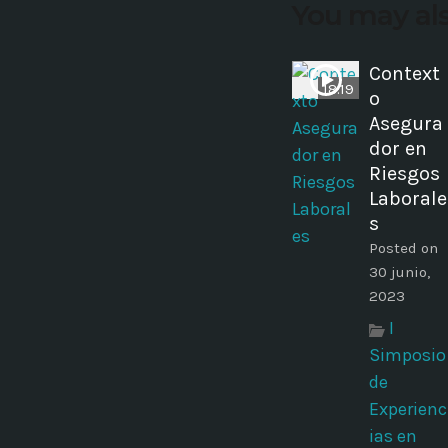
You may als
Context
18:19
o
Asegura
dor en
Riesgos
Laborale
s
Posted on
30 junio,
2023
I
Simposio
de
Experienc
ias en