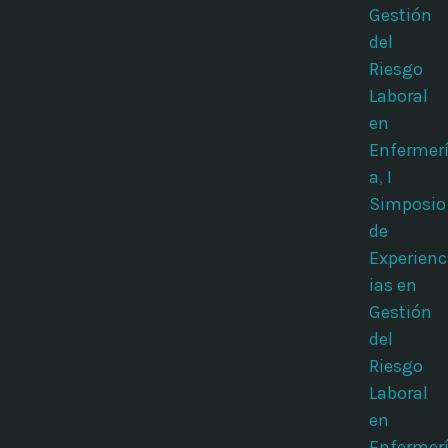
Gestión
del
Riesgo
Laboral
en
Enfermer
a
,
I
Simposio
de
Experienc
ias en
Gestión
del
Riesgo
Laboral
en
Enfermer