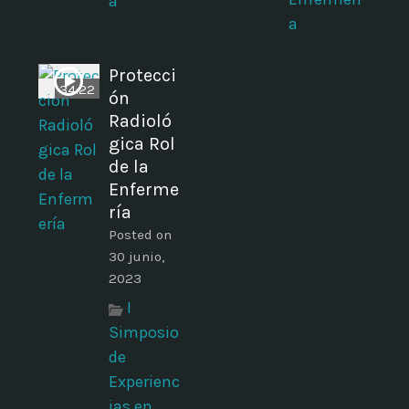
a
a
Protecci
34:22
ón
Radioló
gica Rol
de la
Enferme
ría
Posted on
30 junio,
2023
I
Simposio
de
Experienc
ias en