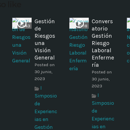
o like
Gestión
Convers
23:43
45:18
de
atorio
Riesgos
Gestión
una
Riesgo
Visión
Laboral
General
Enferme
ría
Posted on
30 junio,
Posted on
2023
30 junio,
2023
I
I
Simposio
Simposio
de
de
Experienc
Experienc
ias en
ias en
Gestión