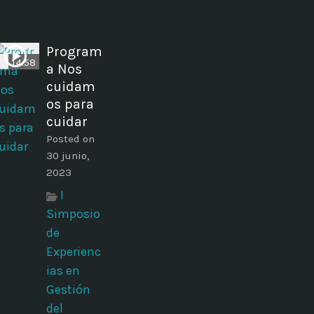
Program
14:58
a Nos
cuidam
os para
cuidar
Posted on
30 junio,
2023
I
Simposio
de
Experienc
ias en
Gestión
del