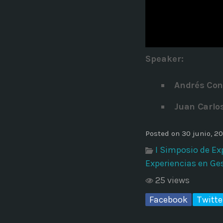
Common in Architectural Design
14 AGOSTO, 2019
today
Noticia de personal salud 5
Speaker
:
17 SEPTIEMBRE, 2021
today
Andrés Con
Juan Carlos
Posted on 30 junio, 2
I Simposio de Ex
Experiencias en Ge
25 views
Facebook
Twitte