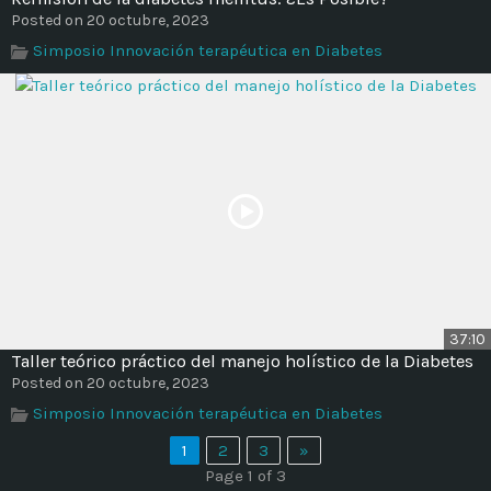
Posted on 20 octubre, 2023
Simposio Innovación terapéutica en Diabetes
37:10
Taller teórico práctico del manejo holístico de la Diabetes
Posted on 20 octubre, 2023
Simposio Innovación terapéutica en Diabetes
1
2
3
»
Page 1 of 3