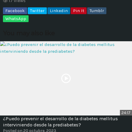
17 views
Facebook
Twitter
Linkedin
Pin It
Tumblr
MOST UPVOTED
WhatsApp
today
14 AGOSTO, 2019
You may also like
431
201
ADMINISTRATOR
DESIGN
24:17
¿Puedo prevenir el desarrollo de la diabetes mellitus
Validating Enterprise
interviniendo desde la prediabetes?
Architectures In The Current
Posted on 20 octubre, 2023