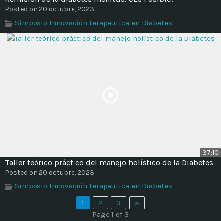
Posted on 20 octubre, 2023
Simposio Innovación terapéutica en Diabetes
37:10
Taller teórico práctico del manejo holístico de la Diabetes
Posted on 20 octubre, 2023
Simposio Innovación terapéutica en Diabetes
1
2
3
»
Page 1 of 3