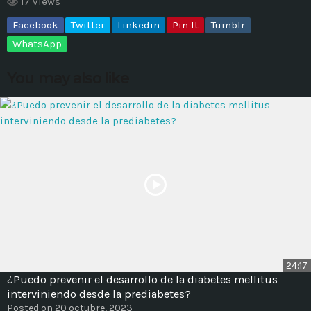
17 views
Facebook
Twitter
Linkedin
Pin It
Tumblr
MOST UPVOTED
WhatsApp
today
14 AGOSTO, 2019
You may also like
431
201
ADMINISTRATOR
DESIGN
24:17
¿Puedo prevenir el desarrollo de la diabetes mellitus
Validating Enterprise
interviniendo desde la prediabetes?
Architectures In The Current
Posted on 20 octubre, 2023