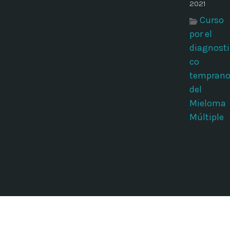
2021
Curso
por el
diagnosti
co
tempran
del
Mieloma
Múltiple