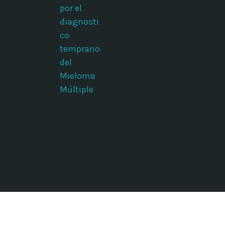
por el
diagnosti
co
temprano
del
o
Mieloma
Múltiple