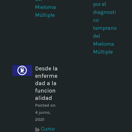
por el
Mieloma
diagnosti
Múltiple
co
temprano
del
Mieloma
Múltiple
Desde la
enferme
i
dad a la
funcion
alidad
Posted on
4 junio,
2021
Curso