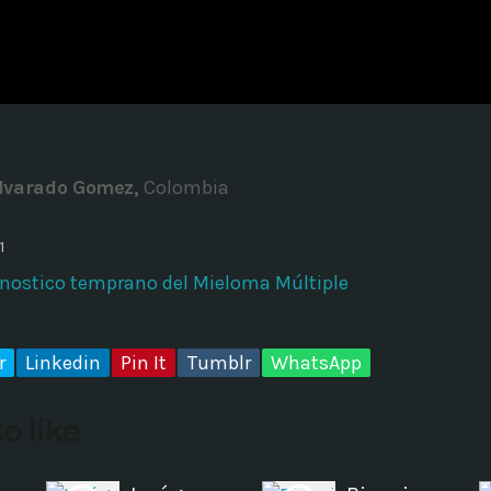
ADMINISTRATOR
DESIGN
Validating Enterprise Archit
Time
lvarado Gomez,
Colombia
1
gnostico temprano del Mieloma Múltiple
r
Linkedin
Pin It
Tumblr
WhatsApp
o like