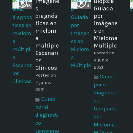
Imágene
Biopsia
00:16
00:14
s
Guiada
diagnós
por
a
ticas en
imágene
mielom
s en
a
Mieloma
múltiple
Múltiple
Escenari
Posted on
os
4 junio,
Clínicos
2021
Posted on
Curso
4 junio,
por el
2021
diagnosti
o
Curso
co
por el
temprano
diagnosti
del
co
Mieloma
temprano
Múltiple