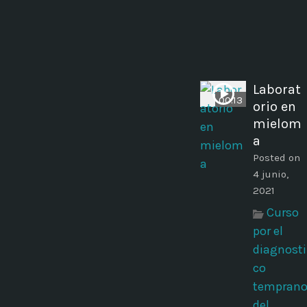
Laborat
00:13
orio en
mielom
a
Posted on
4 junio,
2021
Curso
por el
diagnosti
co
tempran
del