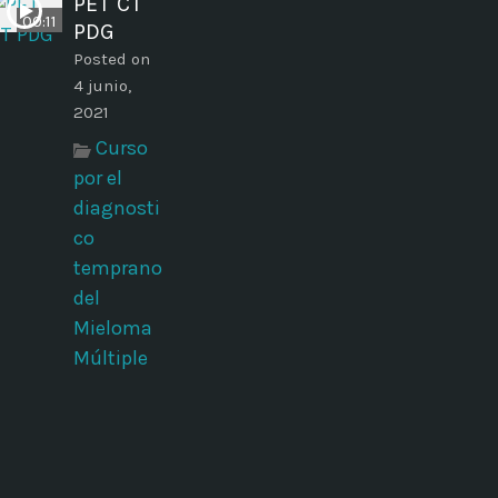
PET CT
00:11
PDG
Posted on
4 junio,
2021
Curso
por el
diagnosti
co
temprano
del
Mieloma
Múltiple