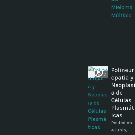
Mieloma
Múltiple
Polineur
00:13
opatía y
Neoplas
a de
Células
Plasmát
icas
Posted on
4 junio,