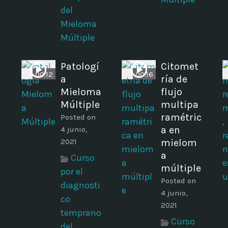
del
Mieloma
Múltiple
Patologí
Citomet
00:12
00:16
a
ría de
Mieloma
flujo
Múltiple
multipa
ramétric
Posted on
a en
4 junio,
2021
mielom
a
Curso
múltiple
por el
Posted on
diagnosti
4 junio,
co
2021
o
temprano
Curso
del