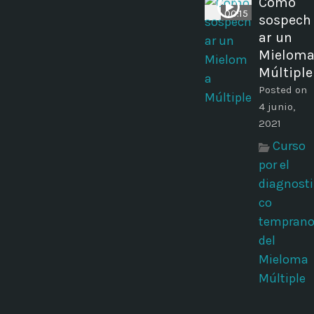
Cómo
00:15
sospech
ar un
Mielom
Múltiple
Posted on
4 junio,
2021
Curso
por el
diagnosti
co
tempran
del
Mieloma
Múltiple