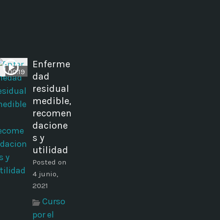
Enferme
00:19
dad
residual
medible,
recomen
dacione
s y
utilidad
Posted on
4 junio,
2021
Curso
por el