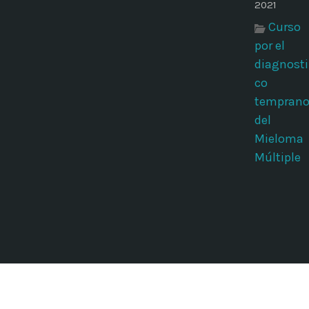
2021
Curso
por el
diagnosti
co
tempran
del
Mieloma
Múltiple