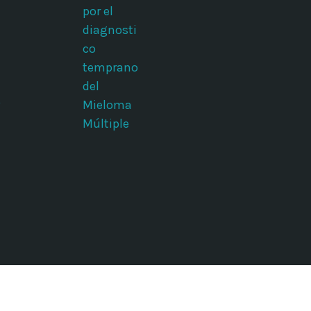
por el
diagnosti
co
temprano
del
o
Mieloma
Múltiple