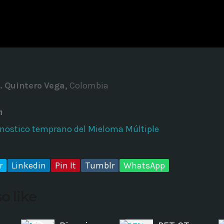
ADMINISTRATOR
DESIGN
Validating Enterprise Archit
Time
. Quintero Vega,
Colombia
1
gnostico temprano del Mieloma Múltiple
r
Linkedin
Pin It
Tumblr
WhatsApp
o like