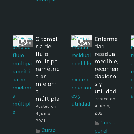
Citomet
Enferme
00:16
00:19
ría de
dad
a
flujo
residual
multipa
medible,
ramétric
recomen
a en
dacione
mielom
s y
a
utilidad
múltiple
Posted on
4 junio,
Posted on
2021
4 junio,
2021
Curso
o
Curso
por el