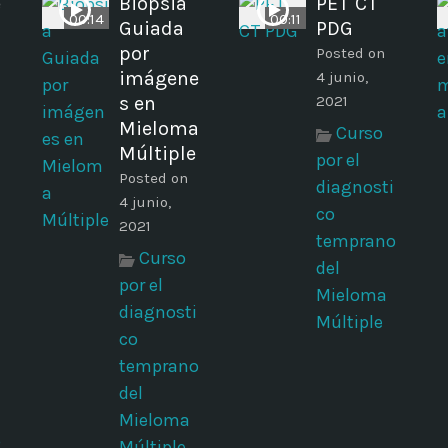
e
Biopsia
PET CT
00:14
00:11
Guiada
PDG
por
Posted on
imágene
4 junio,
s en
2021
Mieloma
Curso
Múltiple
por el
Posted on
diagnosti
4 junio,
co
2021
temprano
Curso
del
por el
Mieloma
diagnosti
Múltiple
co
temprano
del
Mieloma
o
Múltiple