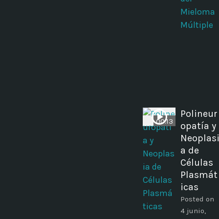
Mieloma
Múltiple
Polineur
00:13
opatía y
Neoplas
a de
Células
Plasmát
icas
Posted on
4 junio,