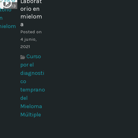
Laborat
00:13
orio en
mielom
a
Posted on
4 junio,
2021
Curso
por el
diagnosti
co
temprano
del
Mieloma
Múltiple