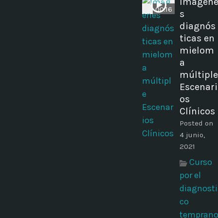
Imágen
00:16
s
diagnós
ticas en
mielom
a
múltiple
Escenari
os
Clínicos
Posted on
4 junio,
2021
Curso
por el
diagnosti
co
tempran