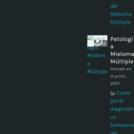
del
Mieloma
Múltiple
Patologí
00:12
a
Mielom
Múltiple
Posted on
4 junio,
2021
Curso
por el
diagnosti
co
tempran
del