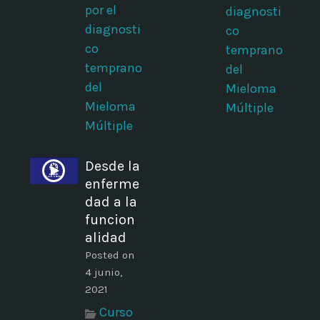
por el
diagnosti
diagnosti
co
co
temprano
temprano
del
del
Mieloma
Mieloma
Múltiple
Múltiple
Desde la
enferme
i
dad a la
funcion
alidad
Posted on
4 junio,
2021
Curso