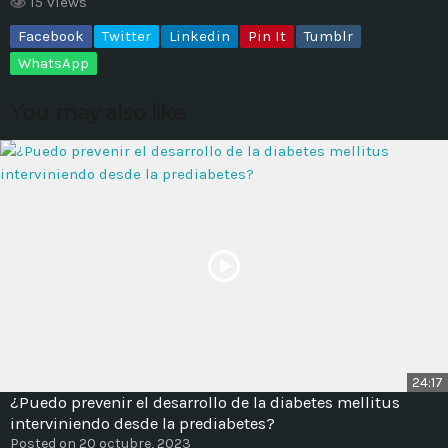
15 views
Facebook
Twitter
Linkedin
Pin It
Tumblr
MOST UPVOTED
WhatsApp
today
14 AGOSTO, 2019
You may also like
431
201
ADMINISTRATOR
DESIGN
24:17
¿Puedo prevenir el desarrollo de la diabetes mellitus
Validating Enterprise
interviniendo desde la prediabetes?
Architectures In The Current
Posted on 20 octubre, 2023