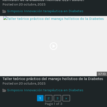
Posted on 20 octubre, 2023
Simposio Innovación terapéutica en Diabetes
37:10
Taller teórico práctico del manejo holístico de la Diabetes
Posted on 20 octubre, 2023
Simposio Innovación terapéutica en Diabetes
1
2
3
»
Page 1 of 3