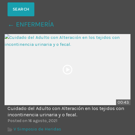
MOST UPVOTED
← ENFERMERÍA
today
14 AGOSTO, 2019
431
201
00:43
Cuidado del Adulto con Alteración en los tejidos con
ADMINISTRATOR
DESIGN
incontinencia urinaria y o fecal.
Posted on 16 agosto, 2021
Validating Enterprise
V Simposio de Heridas
Architectures In The Current