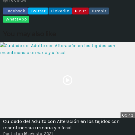
15 views
Facebook
Twitter
Linkedin
Pin It
Tumblr
MOST UPVOTED
WhatsApp
today
14 AGOSTO, 2019
You may also like
431
201
ADMINISTRATOR
DESIGN
00:43
Cuidado del Adulto con Alteración en los tejidos con
Validating Enterprise
incontinencia urinaria y o fecal.
Architectures In The Current
Posted on 16 agosto, 2021