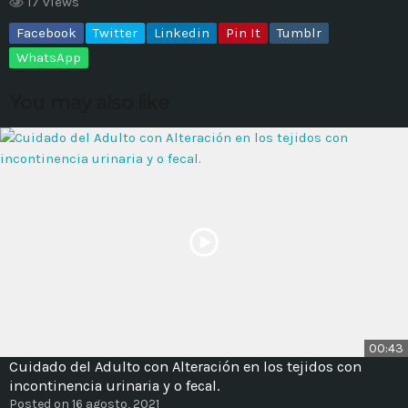
17 views
Facebook
Twitter
Linkedin
Pin It
Tumblr
MOST UPVOTED
WhatsApp
today
14 AGOSTO, 2019
You may also like
431
201
ADMINISTRATOR
DESIGN
00:43
Cuidado del Adulto con Alteración en los tejidos con
Validating Enterprise
incontinencia urinaria y o fecal.
Architectures In The Current
Posted on 16 agosto, 2021