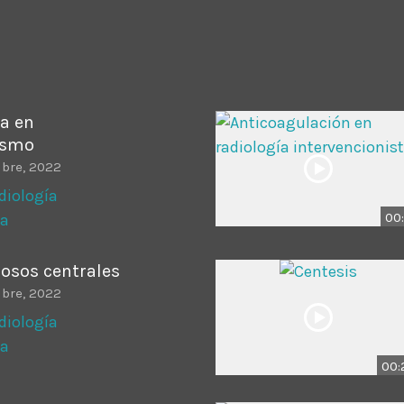
ADMINISTRATOR
DESIGN
Validating Enterprise Archit
Time
ía en
ismo
ubre, 2022
diología
00:
ta
nosos centrales
ubre, 2022
diología
ta
00: