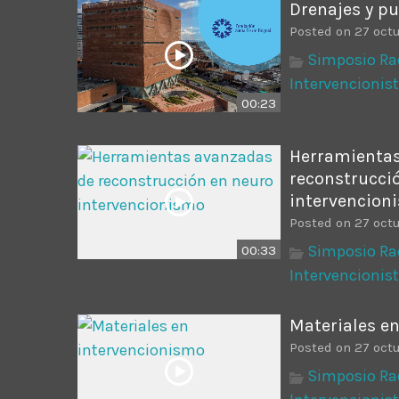
Drenajes y p
Posted on 27 oct
Simposio Ra
Intervencionis
00:23
Herramientas
reconstrucci
intervencion
Posted on 27 oct
Simposio Ra
00:33
Intervencionis
Materiales e
Posted on 27 oct
Simposio Ra