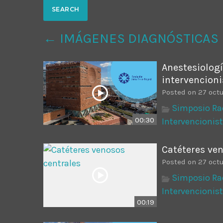
Common in Architectural Design
14 AGOSTO, 2019
today
← IMÁGENES DIAGNÓSTICAS
Noticia de personal salud 5
17 SEPTIEMBRE, 2021
today
Anestesiolog
intervencion
Posted on 27 oct
Simposio Ra
00:30
Intervencionis
Catéteres ve
Posted on 27 oct
Simposio Ra
Intervencionis
00:19