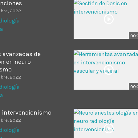
unciones
ubre, 2022
diología
ta
00:
 avanzadas de
ón en neuro
ismo
ubre, 2022
diología
00:
ta
n intervencionismo
ubre, 2022
diología