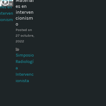
Material
00:28
es en
interven
cionism
o
Posted on
27 octubre,
2022
Simposio
Radiologí
a
Intervenc
ionista