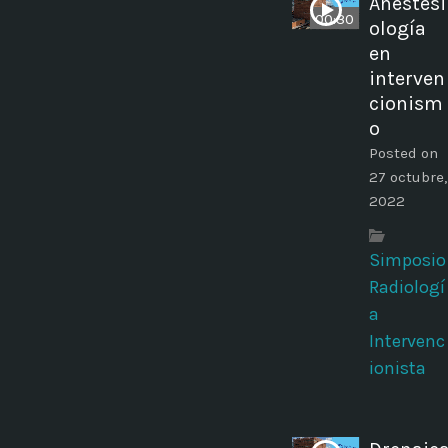
Anestesi
00:30
ología
en
interven
cionism
o
Posted on
27 octubre,
2022
Simposio
Radiologí
a
Intervenc
ionista