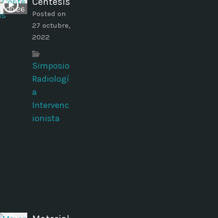
Centesis
00:26
Posted on
27 octubre,
2022
Simposio
Radiologí
a
Intervenc
ionista