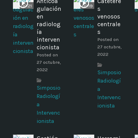
Anticoa
Catétere
00:21
00:19
gulación
s
en
venosos
radiolog
centrale
ía
s
interven
Posted on
cionista
27 octubre,
2022
Posted on
27 octubre,
2022
Simposio
Radiologí
Simposio
a
Radiologí
Intervenc
a
ionista
Intervenc
ionista