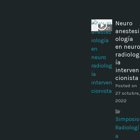
Neuro
00:21
anestesi
ología
en neur
radiolog
ía
interven
cionista
Posted on
27 octubre,
2022
Simposio
Radiologí
a