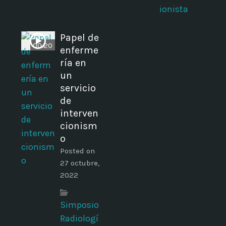
ionista
Papel de
00:20
enferme
ría en
o
un
servicio
de
interven
cionism
o
Posted on
27 octubre,
2022
Simposio
Radiologí