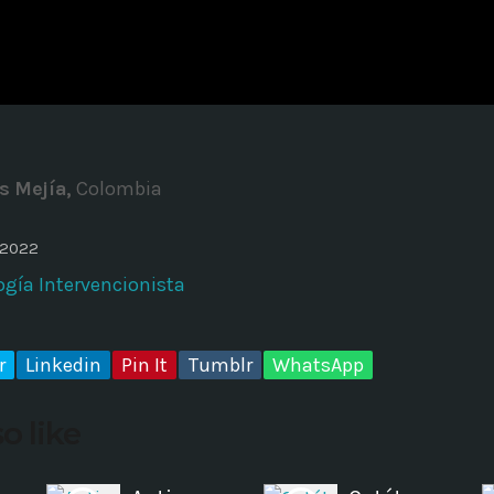
ADMINISTRATOR
DESIGN
Validating Enterprise Archit
Time
s Mejía,
Colombia
 2022
gía Intervencionista
r
Linkedin
Pin It
Tumblr
WhatsApp
o like