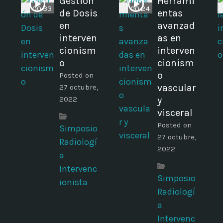
s
Gestión
Herrami
00:33
00:24
de Dosis
entas
en
avanzad
interven
as en
cionism
interven
o
cionism
o
Posted on
vascular
27 octubre,
2022
y
visceral
Posted on
Simposio
27 octubre,
Radiologí
2022
a
Intervenc
Simposio
ionista
Radiologí
a
Intervenc