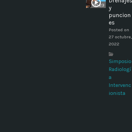
Drenaje
00:23
y
puncion
es
Posted on
27 octubre,
2022
Simposio
Radiologí
a
Intervenc
ionista