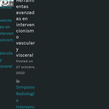
Herrami
00:24
entas
avanzad
as en
interven
cionism
o
vascular
y
visceral
Posted on
27 octubre,
2022
Simposio
Radiologí
a
Intervenc