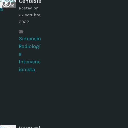
Centesis
00:26
Posted on
27 octubre,
2022
Simposio
Radiologí
a
Intervenc
ionista