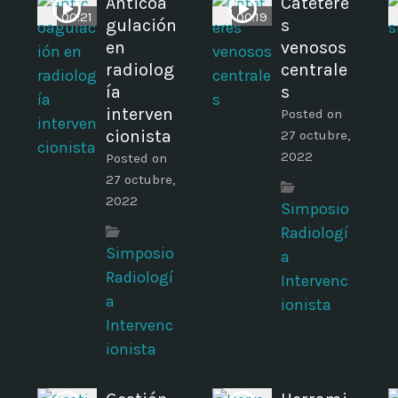
Anticoa
Catétere
00:21
00:19
gulación
s
en
venosos
radiolog
centrale
ía
s
interven
Posted on
cionista
27 octubre,
2022
Posted on
27 octubre,
2022
Simposio
Radiologí
Simposio
a
Radiologí
Intervenc
a
ionista
Intervenc
ionista