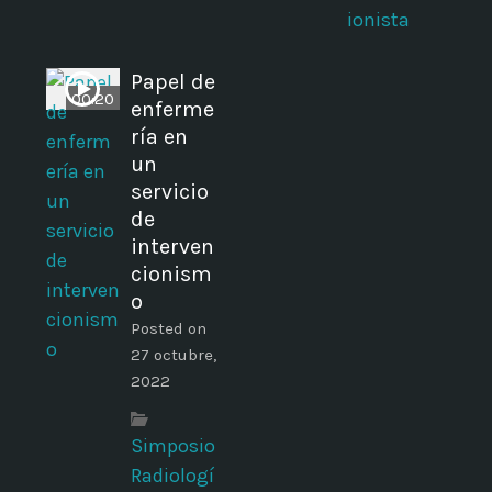
ionista
Papel de
00:20
enferme
ría en
o
un
servicio
de
interven
cionism
o
Posted on
27 octubre,
2022
Simposio
Radiologí