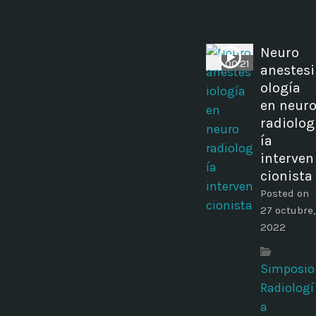
Neuro
00:21
anestesi
ología
en neur
radiolog
ía
interven
cionista
Posted on
27 octubre,
2022
Simposio
Radiologí
a