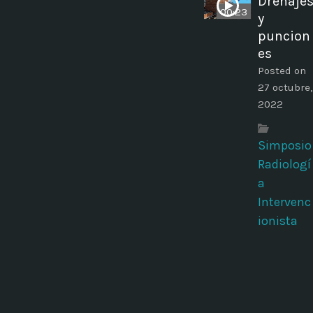
Drenaje
00:23
y
puncion
es
Posted on
27 octubre,
2022
Simposio
Radiologí
a
Intervenc
ionista