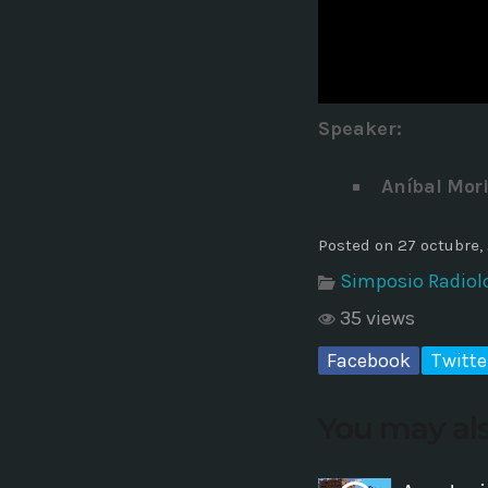
Common in Architectural Design
14 AGOSTO, 2019
today
Noticia de personal salud 5
Speaker
:
17 SEPTIEMBRE, 2021
today
Aníbal Mori
Posted on 27 octubre,
Simposio Radiolo
35 views
Facebook
Twitte
You may als