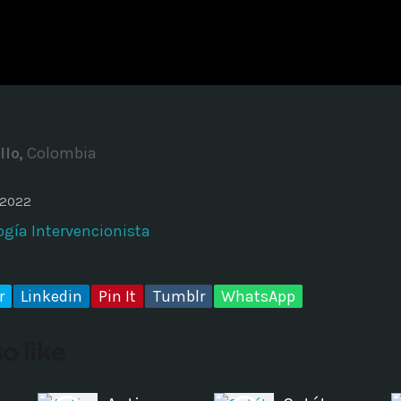
ADMINISTRATOR
DESIGN
Validating Enterprise Archit
Time
llo,
Colombia
 2022
gía Intervencionista
r
Linkedin
Pin It
Tumblr
WhatsApp
o like