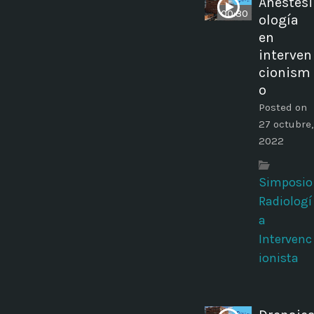
Anestesi
00:30
ología
en
interven
cionism
o
Posted on
27 octubre,
2022
Simposio
Radiologí
a
Intervenc
ionista