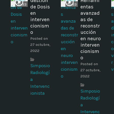
s
Gestión
Herrami
00:33
00:33
de Dosis
entas
en
avanzad
interven
as de
cionism
reconstr
o
ucción
en neuro
Posted on
interven
27 octubre,
2022
cionism
o
Posted on
Simposio
27 octubre,
Radiologí
2022
a
Intervenc
Simposio
ionista
Radiologí
a
Intervenc