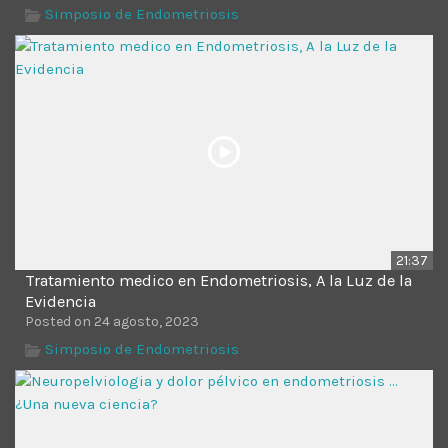
Time
Simposio de Endometriosis
21:37
Tratamiento medico en Endometriosis, A la Luz de la
Evidencia
Posted on 24 agosto, 2023
Simposio de Endometriosis