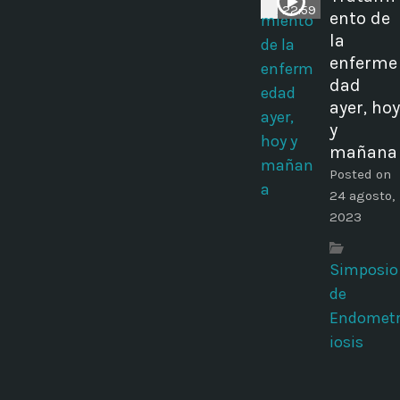
22:59
ento de
la
enferme
dad
ayer, hoy
y
mañana
Posted on
24 agosto,
2023
Simposio
de
Endomet
iosis