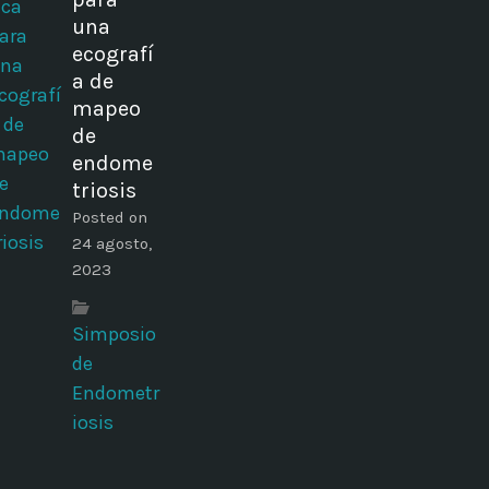
una
ecografí
a de
mapeo
de
endome
triosis
Posted on
24 agosto,
2023
Simposio
de
Endometr
iosis