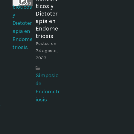
17:30
ticos y
Dietoter
apia en
Endome
triosis
Posted on
24 agosto,
2023
Simposio
de
Endometr
iosis
r