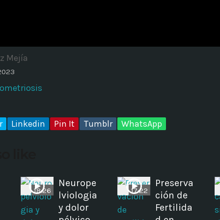
ADMINISTRATOR
DESIGN
Validating Enterprise Archit
Time
z Mejía
 2023
ometriosis
r
Linkedin
Pin It
Tumblr
WhatsApp
o like
Neurope
Preserva
18:26
17:22
lviologia
ción de
y dolor
Fertilida
pélvico
d en