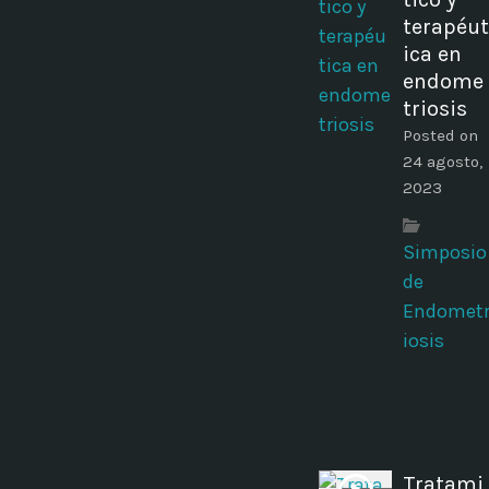
terapéut
ica en
endome
triosis
Posted on
24 agosto,
2023
Simposio
de
Endomet
iosis
Tratami