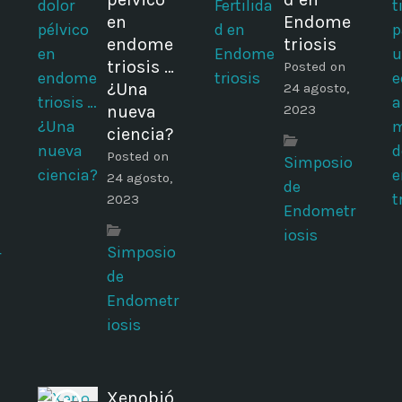
en
Endome
endome
triosis
triosis …
Posted on
¿Una
24 agosto,
nueva
2023
ciencia?
Posted on
Simposio
24 agosto,
de
2023
Endometr
iosis
Simposio
r
de
Endometr
iosis
Xenobió