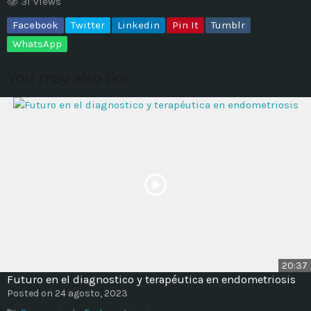
31 views
Facebook
Twitter
Linkedin
Pin It
Tumblr
MOST UPVOTED
WhatsApp
today
14 AGOSTO, 2019
You may also like
431
201
ADMINISTRATOR
DESIGN
20:37
Futuro en el diagnostico y terapéutica en endometriosis
Validating Enterprise
Posted on 24 agosto, 2023
Architectures In The Current