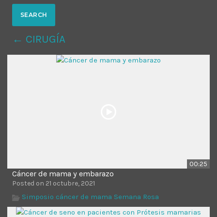
MOST UPVOTED
← CIRUGÍA
today
14 AGOSTO, 2019
431
201
00:25
Cáncer de mama y embarazo
ADMINISTRATOR
DESIGN
Posted on 21 octubre, 2021
Validating Enterprise
Simposio cáncer de mama Semana Rosa
Architectures In The Current