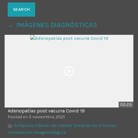
MOST UPVOTED
← IMÁGENES DIAGNÓSTICAS
today
14 AGOSTO, 2019
431
201
00:23
Adenopatías post vacuna Covid 19
ADMINISTRATOR
DESIGN
Posted on 5 noviembre, 2021
Validating Enterprise
Simposio Cáncer de mama: Escenarios Clínicos,
correlación imagenológica
Architectures In The Current