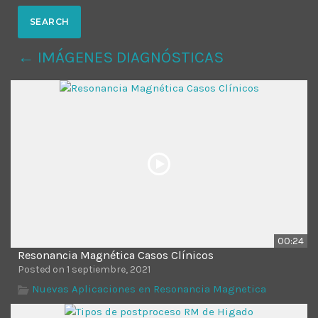
MOST UPVOTED
← IMÁGENES DIAGNÓSTICAS
today
14 AGOSTO, 2019
431
201
00:24
Resonancia Magnética Casos Clínicos
ADMINISTRATOR
DESIGN
Posted on 1 septiembre, 2021
Validating Enterprise
Nuevas Aplicaciones en Resonancia Magnetica
Architectures In The Current