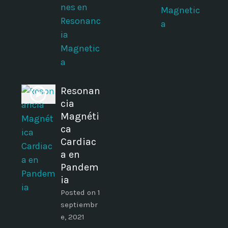
nes en
Magnetic
Resonanc
a
ia
Magnetic
a
Resonan
cia
Magnéti
ca
Cardiac
a en
Pandem
s
ia
Posted on 1
septiembr
e, 2021