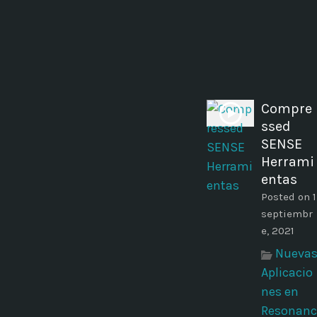
Compre
ssed
SENSE
Herrami
entas
Posted on 1
septiembr
e, 2021
Nueva
Aplicacio
nes en
Resonanc