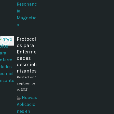
Resonanc
ia
Magnetic
a
Protocol
os para
Enferme
dades
desmieli
nizantes
Posted on 1
septiembr
e, 2021
Nuevas
Aplicacio
nes en