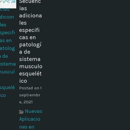
Secuenc
ias
adiciona
les
especifi
cas en
patologí
a de
sistema
musculo
esquelét
ico
Posted on 1
septiembr
e, 2021
Nuevas
Aplicacio
nes en