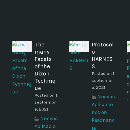
The
Protocol
many
o
Facets
HARNES
of the
S
Dixon
Posted on 1
Techniq
septiembr
ue
e, 2021
Posted on 1
Nuevas
septiembr
s
Aplicacio
e, 2021
nes en
Nuevas
Resonanc
Aplicacio
ia