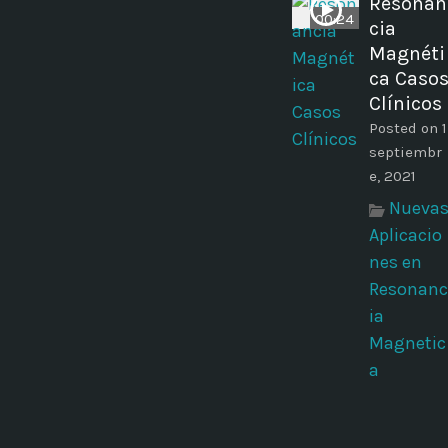
Resonan
00:24
cia
Magnéti
ca Caso
Clínicos
Posted on 1
septiembr
e, 2021
Nueva
Aplicacio
nes en
Resonanc
ia
Magnetic
a