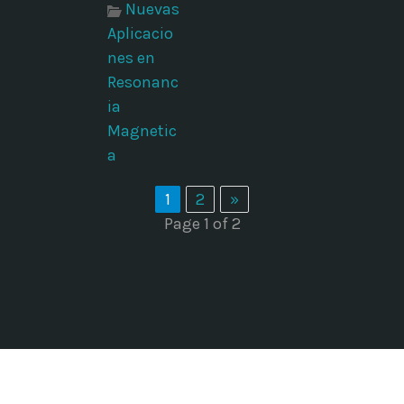
Nuevas
Aplicacio
nes en
Resonanc
ia
Magnetic
a
1
2
»
Page 1 of 2