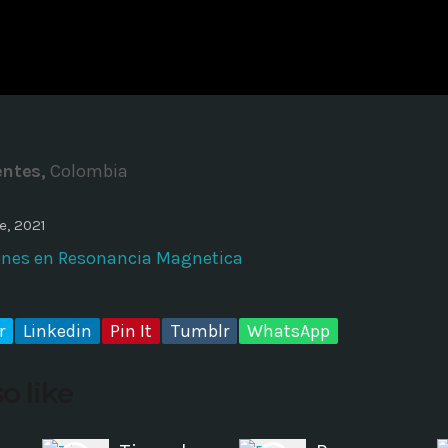
ADMINISTRATOR
DESIGN
Validating Enterprise Archit
Time
entes,
Colombia
e, 2021
ones en Resonancia Magnetica
r
Linkedin
Pin It
Tumblr
WhatsApp
o like