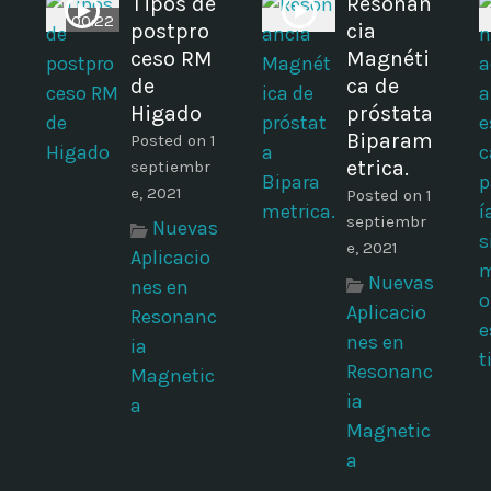
Tipos de
Resonan
00:22
postpro
cia
ceso RM
Magnéti
s
de
ca de
Higado
próstata
Biparam
Posted on 1
etrica.
septiembr
e, 2021
Posted on 1
septiembr
s
Nuevas
e, 2021
Aplicacio
Nuevas
nes en
Aplicacio
Resonanc
nes en
ia
Resonanc
Magnetic
ia
a
Magnetic
a