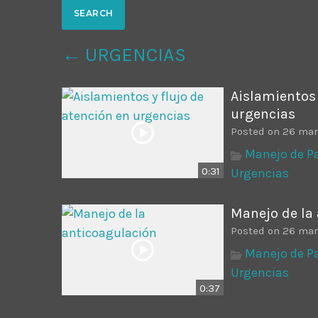
Common in Architectural Design
14 AGOSTO, 2019
today
← URGENCIAS
Noticia de personal salud 5
17 SEPTIEMBRE, 2021
today
Aislamientos 
urgencias
Posted on 26 mar
Manejo de Pa
0:31
Urgencias
Manejo de la
Posted on 26 mar
Manejo de Pa
Urgencias
0:37