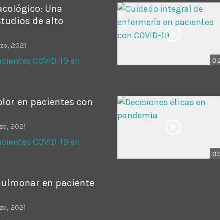
cológico: Una
studios de alto
zo, 2021
cientes COVID-19 en
0:
lor en pacientes con
zo, 2021
cientes COVID-19 en
0:
pulmonar en paciente
zo, 2021