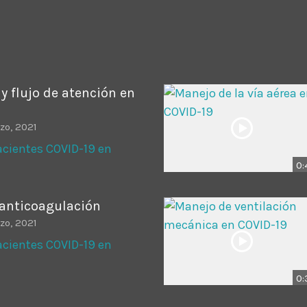
ADMINISTRATOR
DESIGN
Validating Enterprise Archit
Time
y flujo de atención en
zo, 2021
cientes COVID-19 en
0:
 anticoagulación
zo, 2021
cientes COVID-19 en
0: