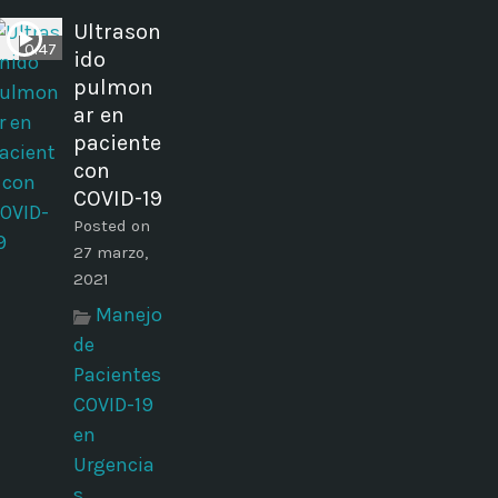
Ultrason
0:47
ido
pulmon
ar en
paciente
con
COVID-19
Posted on
27 marzo,
2021
Manejo
de
Pacientes
COVID-19
en
Urgencia
s