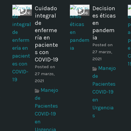
Cuidado
Decision
0:26
0:36
integral
es éticas
de
en
enferme
pandem
ría en
ia
paciente
Posted on
s con
27 marzo,
COVID-19
2021
Posted on
Manejo
27 marzo,
de
2021
Pacientes
Manejo
COVID-19
o
de
en
Pacientes
Urgencia
COVID-19
s
en
Urgencia