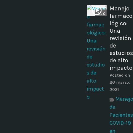
Manejo
0:52
farmaco
lógico:
Una
revisión
de
estudios
de alto
impacto
Posted on
26 marzo,
2021
Manej
de
Pacientes
COVID-19
en