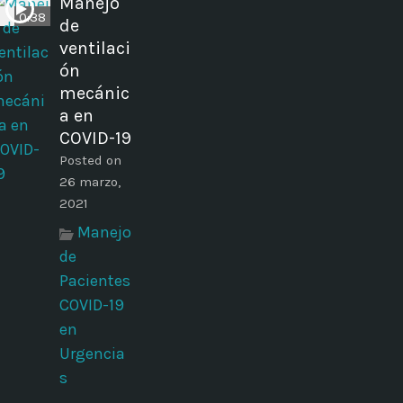
Manejo
0:38
de
ventilaci
ón
mecánic
a en
COVID-19
Posted on
26 marzo,
2021
Manejo
de
Pacientes
COVID-19
en
Urgencia
s