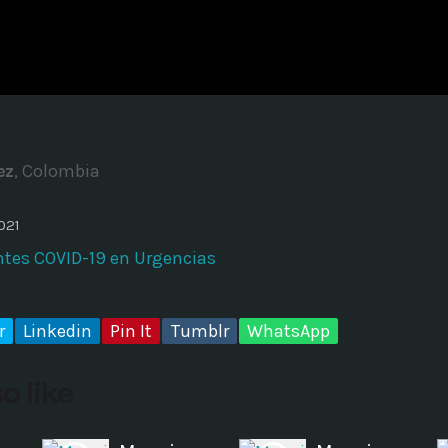
ADMINISTRATOR
DESIGN
Validating Enterprise Archit
Time
ez
, Colombia
021
ntes COVID-19 en Urgencias
r
Linkedin
Pin It
Tumblr
WhatsApp
o like