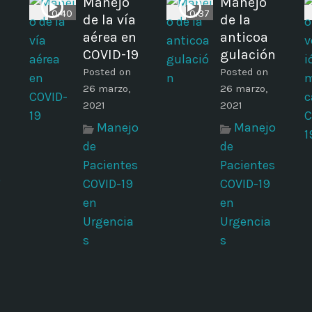
Manejo
Manejo
0:40
0:37
de la vía
de la
aérea en
anticoa
n
COVID-19
gulación
Posted on
Posted on
26 marzo,
26 marzo,
2021
2021
Manejo
Manejo
de
de
Pacientes
Pacientes
o
COVID-19
COVID-19
en
en
Urgencia
Urgencia
s
s