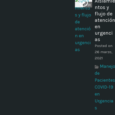
Aislamie
0:31
ntos y
flujo de
atenció
en
urgenci
as
Posted on
26 marzo,
2021
Manej
de
Pacientes
COVID-19
en
Urgencia
s