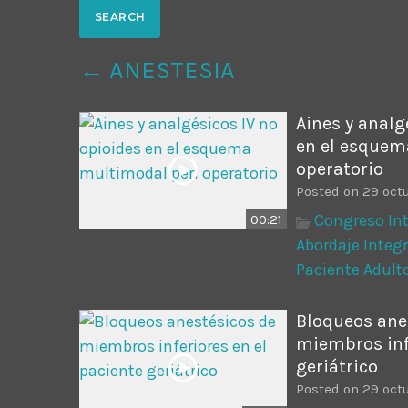
Common in Architectural Design
14 AGOSTO, 2019
today
← ANESTESIA
Noticia de personal salud 5
17 SEPTIEMBRE, 2021
today
Aines y analg
en el esquem
operatorio
Posted on 29 octu
Congreso Int
00:21
Abordaje Integr
Paciente Adult
Bloqueos ane
miembros infe
geriátrico
Posted on 29 octu