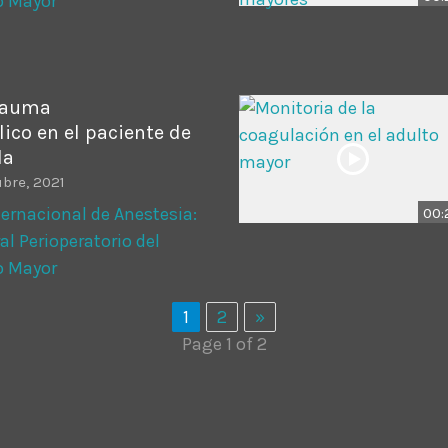
o Mayor
rauma
ico en el paciente de
da
bre, 2021
ernacional de Anestesia:
00:
al Perioperatorio del
o Mayor
1
2
»
Page 1 of 2