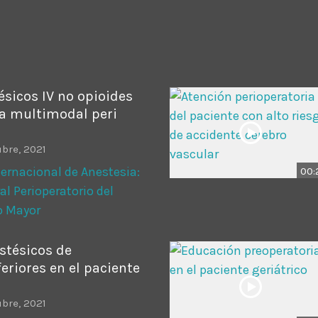
ADMINISTRATOR
DESIGN
Validating Enterprise Archit
Time
ésicos IV no opioides
a multimodal peri
bre, 2021
ernacional de Anestesia:
00:
al Perioperatorio del
o Mayor
stésicos de
riores en el paciente
bre, 2021