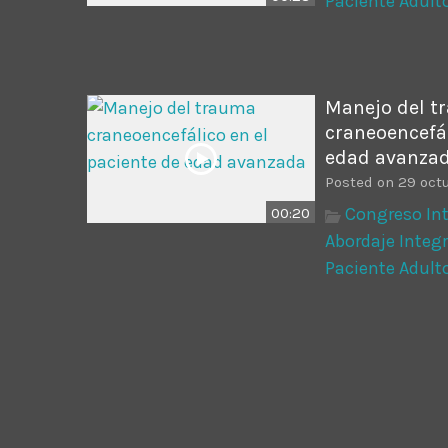
Paciente Adult
Manejo del t
craneoencefál
edad avanza
Posted on 29 octu
Congreso Int
00:20
Abordaje Integr
Paciente Adult