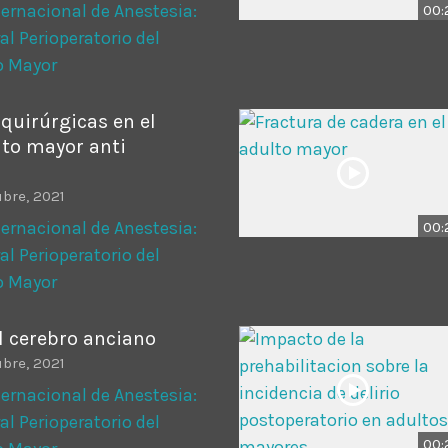
ernacional de Anestesia:
00:
al Perioperatorio del
o Mayor
quirúrgicas en el
lto mayor anti
bre, 2021
ernacional de Anestesia:
00:
al Perioperatorio del
o Mayor
l cerebro anciano
bre, 2021
ernacional de Anestesia:
al Perioperatorio del
00: