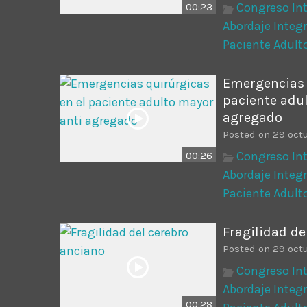
Congreso Int
00:23
Abordaje Integr
Paciente Adult
Emergencias 
paciente adu
agregado
Posted on 29 octu
Congreso Int
00:26
Abordaje Integr
Paciente Adult
Fragilidad de
Posted on 29 octu
Congreso Int
Abordaje Integr
00:28