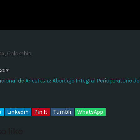
ADMINISTRATOR
DESIGN
Validating Enterprise Archit
Time
te,
Colombia
 2021
cional de Anestesia: Abordaje Integral Perioperatorio de
r
Linkedin
Pin It
Tumblr
WhatsApp
o like