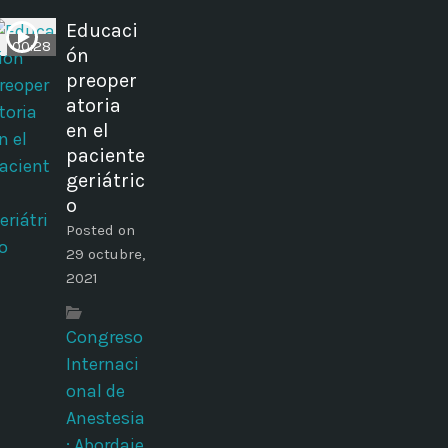
Educaci
00:28
ón
preoper
atoria
en el
paciente
geriátric
o
Posted on
29 octubre,
2021
Congreso
Internaci
onal de
Anestesia
: Abordaje