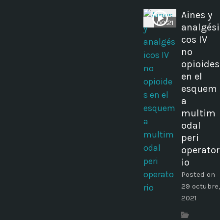
Aines y
00:21
analgési
cos IV
no
opioides
en el
esquem
a
multim
odal
peri
operator
io
Posted on
29 octubre,
2021