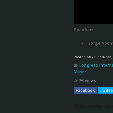
Common in Architectural Design
14 AGOSTO, 2019
today
Noticia de personal salud 5
Speaker
:
17 SEPTIEMBRE, 2021
today
Jorge Apon
Posted on 29 octubre,
Congreso Interna
Mayor
26 views
Facebook
Twitte
You may als