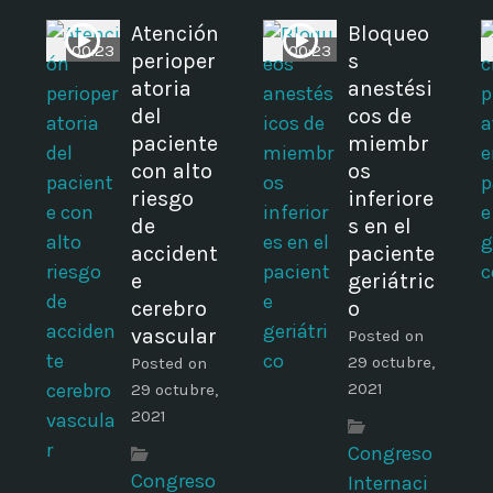
Atención
Bloqueo
00:23
00:23
perioper
s
atoria
anestési
del
cos de
paciente
miembr
con alto
os
riesgo
inferiore
de
s en el
accident
paciente
e
geriátric
cerebro
o
vascular
Posted on
29 octubre,
Posted on
2021
29 octubre,
2021
Congreso
Congreso
Internaci