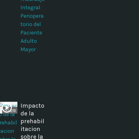
Integral
Periopera
torio del
Paciente
Adulto
Mayor
Impacto
00:28
de la
prehabil
itacion
sobre la