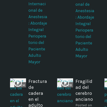
Internaci
onal de
onal de
Anestesia
Anestesia
: Abordaje
: Abordaje
Integral
Integral
Periopera
Periopera
torio del
torio del
Paciente
Paciente
Adulto
Adulto
Mayor
Mayor
Fractura
Fragilid
00:24
00:28
de
ad del
cadera
cerebro
en el
anciano
adulto
Posted on