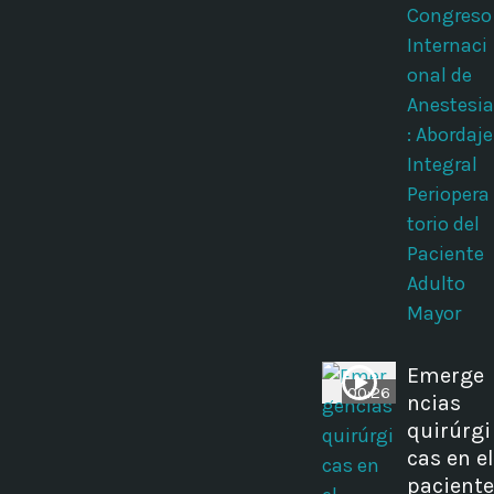
Congreso
Internaci
onal de
Anestesia
: Abordaje
Integral
Periopera
torio del
Paciente
Adulto
Mayor
Emerge
00:26
ncias
quirúrgi
cas en el
paciente