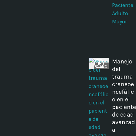
Paciente
Adulto
Mayor
Manejo
00:20
del
trauma
craneoe
ncefálic
o en el
paciente
de edad
avanzad
a