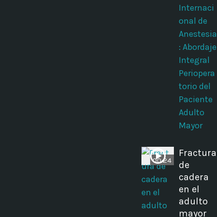
Internaci
onal de
Anestesia
: Abordaje
Integral
Periopera
torio del
Paciente
Adulto
Mayor
Fractura
00:24
de
cadera
en el
adulto
mayor