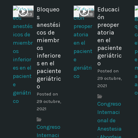
n
Bloqueo
Educaci
00:23
00:28
s
ón
anestési
preoper
cos de
atoria
miembr
en el
os
paciente
inferiore
geriátric
s en el
o
paciente
Posted on
geriátric
29 octubre,
o
2021
Posted on
29 octubre,
Congreso
2021
Internaci
onal de
Congreso
Anestesia
Internaci
: Abordaje