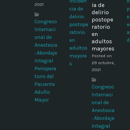
2021
ia de
delirio
postope
Congreso
ratorio
Internaci
en
onal de
adultos
Anestesia
mayores
: Abordaje
Posted on
Integral
29 octubre,
Periopera
2021
torio del
Paciente
Congreso
Adulto
Internaci
Mayor
onal de
Anestesia
: Abordaje
Integral