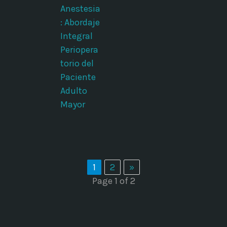
Anestesia
: Abordaje
Integral
Periopera
torio del
Paciente
Adulto
Mayor
1
2
»
Page 1 of 2