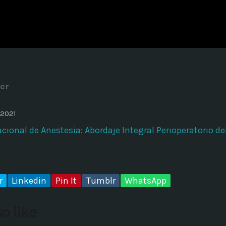
ADMINISTRATOR
DESIGN
Validating Enterprise Archit
Time
er
 2021
cional de Anestesia: Abordaje Integral Perioperatorio de
r
Linkedin
Pin It
Tumblr
WhatsApp
o like