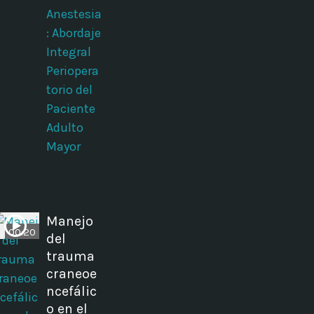
Anestesia
: Abordaje
Integral
Periopera
torio del
Paciente
Adulto
Mayor
Manejo
00:20
del
trauma
craneoe
ncefálic
o en el