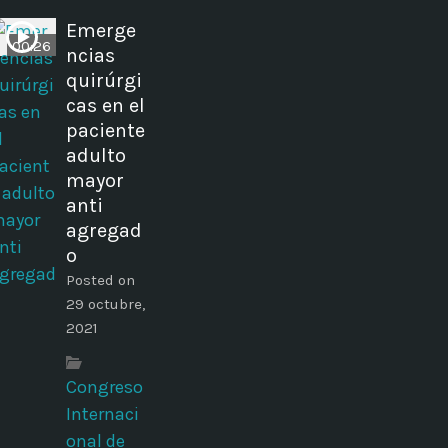
Emerge
00:26
ncias
quirúrgi
cas en el
paciente
adulto
mayor
anti
agregad
o
Posted on
29 octubre,
2021
Congreso
Internaci
onal de