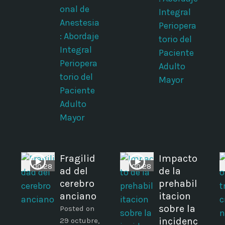
onal de
Integral
Anestesia
Periopera
: Abordaje
torio del
Integral
Paciente
Periopera
Adulto
torio del
Mayor
Paciente
Adulto
Mayor
Fragilid
Impacto
00:28
00:28
ad del
de la
cerebro
prehabil
anciano
itacion
sobre la
Posted on
incidenc
29 octubre,