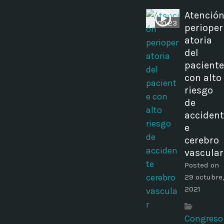
Atenció
00:23
perioper
atoria
del
paciente
con alto
riesgo
de
accident
e
cerebro
vascular
Posted on
29 octubre,
2021
Congreso