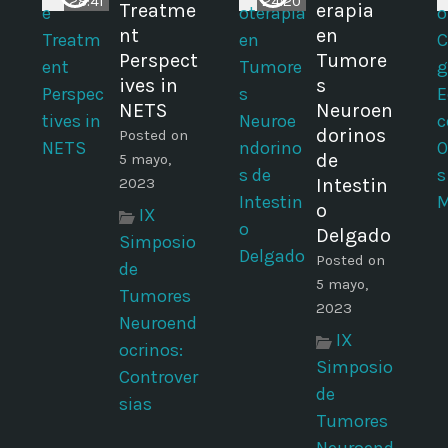
28:41
24:20
Treatme
erapia
nt
en
Perspect
Tumore
ives in
s
s
NETS
Neuroen
dorinos
Posted on
de
5 mayo,
2023
Intestin
o
IX
Delgado
Simposio
Posted on
de
5 mayo,
Tumores
2023
Neuroend
IX
ocrinos:
Simposio
Controver
de
sias
Tumores