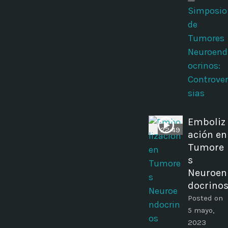
Simposio
de
Tumores
Neuroend
ocrinos:
Controver
sias
Emboliz
22:49
ación en
Tumore
s
Neuroen
docrino
Posted on
5 mayo,
2023