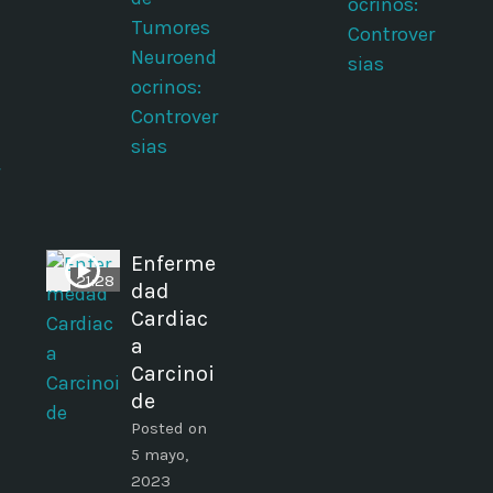
ocrinos:
Tumores
Controver
Neuroend
sias
ocrinos:
Controver
sias
Enferme
21:28
dad
Cardiac
a
Carcinoi
s
de
Posted on
5 mayo,
2023