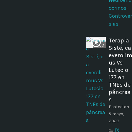
Neuroend
ocrinos:
Controver
sias
Terapia
19:59
Sisté,ica
everoli
us Vs
Lutecio
177 en
TNEs de
páncrea
s
Posted on
5 mayo,
2023
IX