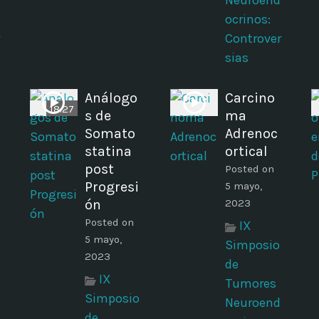
Neuroend
ocrinos:
Controver
sias
Análogo
Carcino
18:27
s de
ma
m
Somato
Adrenoc
statina
ortical
post
Posted on
Progresi
5 mayo,
ón
2023
Posted on
IX
5 mayo,
Simposio
2023
de
IX
Tumores
Simposio
Neuroend
de