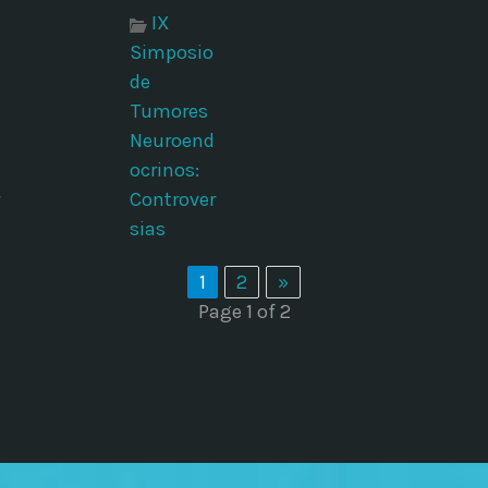
IX
Simposio
de
Tumores
Neuroend
ocrinos:
Controver
sias
1
2
»
Page 1 of 2