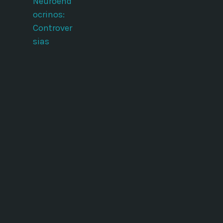
Neuroend
ocrinos:
Controver
sias