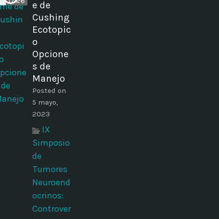
17:26
e de
Cushing
Ecotopic
o
Opcione
s de
Manejo
Posted on
5 mayo,
2023
IX
Simposio
de
Tumores
Neuroend
ocrinos:
Controver