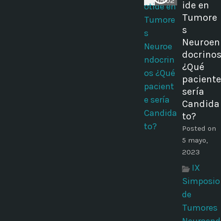
19:02
ide en
Tumore
s
Neuroen
docrino
¿Qué
paciente
sería
Candida
to?
Posted on
5 mayo,
2023
IX
Simposio
de
Tumores