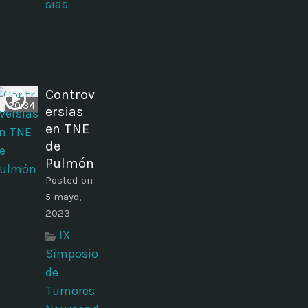
sias
Controv
20:34
ersias
en TNE
de
Pulmón
Posted on
5 mayo,
2023
IX
Simposio
de
Tumores