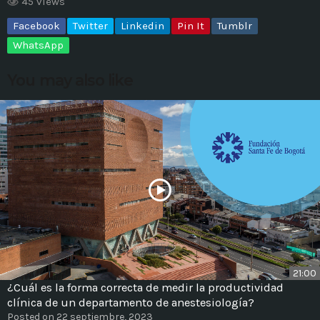
45 views
Facebook
Twitter
Linkedin
Pin It
Tumblr
MOST UPVOTED
WhatsApp
today
14 AGOSTO, 2019
You may also like
431
201
ADMINISTRATOR
DESIGN
21:00
¿Cuál es la forma correcta de medir la productividad
Validating Enterprise
clínica de un departamento de anestesiología?
Architectures In The Current
Posted on 22 septiembre, 2023