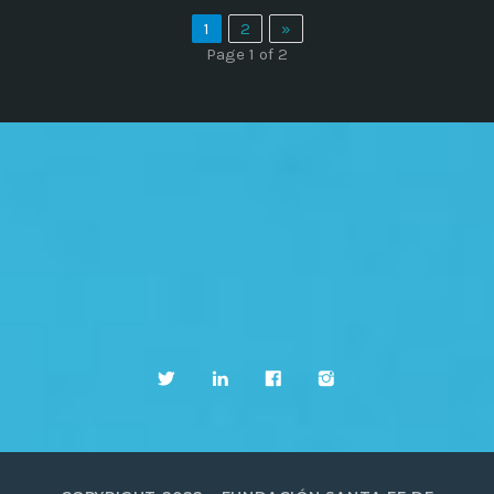
1
2
»
Page 1 of 2