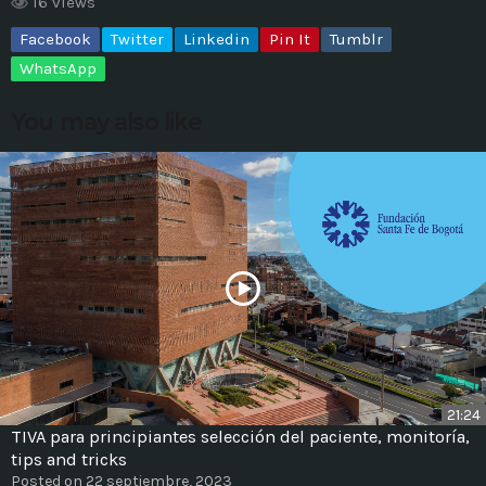
16 views
Facebook
Twitter
Linkedin
Pin It
Tumblr
MOST UPVOTED
WhatsApp
today
14 AGOSTO, 2019
You may also like
431
201
ADMINISTRATOR
DESIGN
21:24
TIVA para principiantes selección del paciente, monitoría,
Validating Enterprise
tips and tricks
Architectures In The Current
Posted on 22 septiembre, 2023