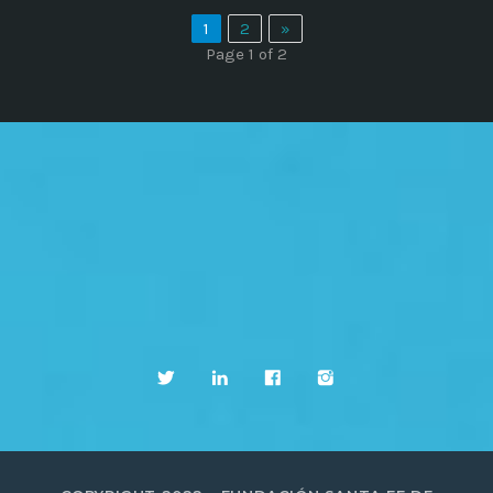
1
2
»
Page 1 of 2