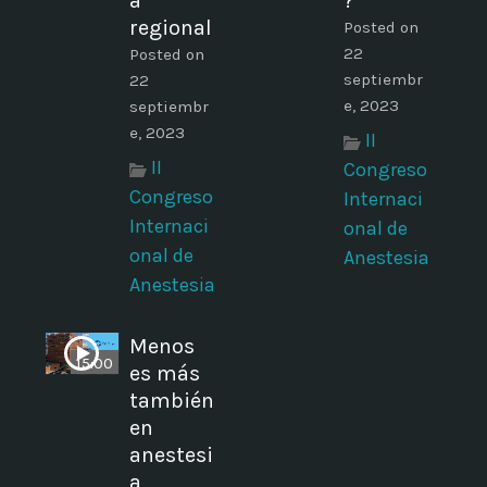
a
?
regional
Posted on
22
Posted on
septiembr
22
e, 2023
septiembr
e, 2023
II
II
Congreso
Congreso
Internaci
Internaci
onal de
onal de
Anestesia
Anestesia
Menos
15:00
es más
también
en
anestesi
a