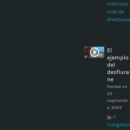
Internaci
onal de
Anestesia
El
22:39
ejemplo
del
desflura
ne
Posted on
22
septiembr
e, 2023
II
Congreso