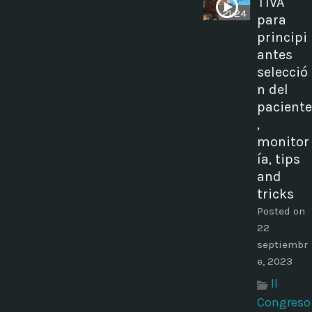
TIVA
21:24
para
principi
antes
selecció
n del
paciente
,
monitor
ía, tips
and
tricks
Posted on
22
septiembr
e, 2023
II
Congreso