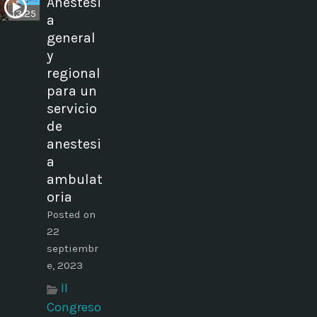
Anestesi
13:25
a
general
y
regional
para un
servicio
de
anestesi
a
ambulat
oria
Posted on
22
septiembr
e, 2023
II
Congreso