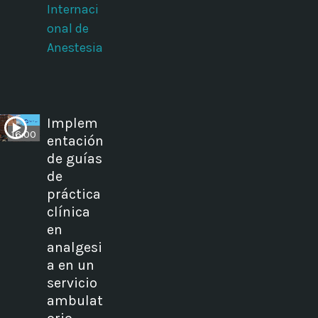
Internaci
onal de
Anestesia
Implem
16:00
entación
de guías
de
práctica
clínica
en
analgesi
a en un
servicio
ambulat