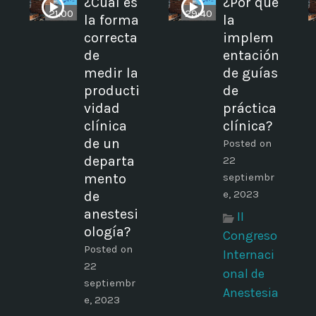
¿Cuál es
¿Por qué
21:00
29:40
la forma
la
correcta
implem
de
entación
medir la
de guías
producti
de
vidad
práctica
clínica
clínica?
de un
Posted on
departa
22
mento
septiembr
e, 2023
de
anestesi
II
ología?
Congreso
Posted on
Internaci
22
onal de
septiembr
Anestesia
e, 2023