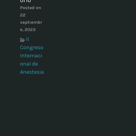
orio
Posted on
22
septiembr
e, 2023
II
Congreso
Internaci
onal de
Anestesia