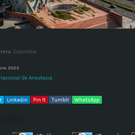
ADMINISTRATOR
DESIGN
Validating Enterprise Archit
Time
rrero
, Colombia
bre, 2023
rnacional de Anestesia
r
Linkedin
Pin It
Tumblr
WhatsApp
o like