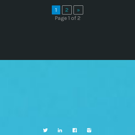
1
2
»
Page 1 of 2