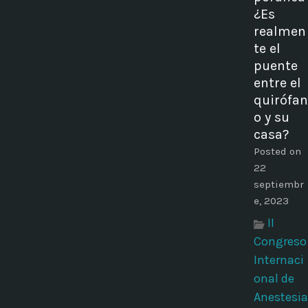
¿Es
realmen
te el
puente
entre el
quirófan
o y su
casa?
Posted on
22
septiembr
e, 2023
II
Congreso
Internaci
onal de
Anestesia