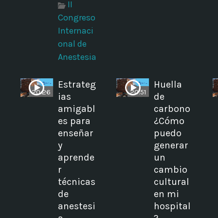
II
Congreso
Internaci
onal de
Anestesia
Estrateg
Huella
20:26
20:51
ias
de
amigabl
carbono
es para
¿Cómo
enseñar
puedo
y
generar
aprende
un
r
cambio
técnicas
cultural
de
en mi
anestesi
hospital