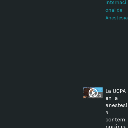
Internaci
onal de
Anestesia
La UCPA
24:00
en la
anestesi
a
contem
poránea