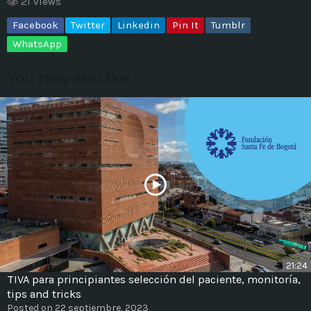
21 views
Facebook
Twitter
Linkedin
Pin It
Tumblr
MOST UPVOTED
WhatsApp
today
14 AGOSTO, 2019
You may also like
431
201
ADMINISTRATOR
DESIGN
21:24
TIVA para principiantes selección del paciente, monitoría,
Validating Enterprise
tips and tricks
Architectures In The Current
Posted on 22 septiembre, 2023