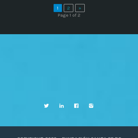
1
2
»
Page 1 of 2