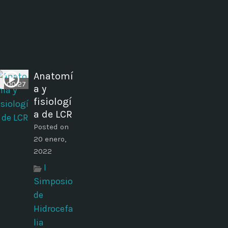
Anatomí
00:27
a y
fisiologí
a de LCR
Posted on
20 enero,
2022
I
Simposio
de
Hidrocefa
lia