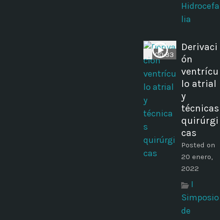
Hidrocefa
lia
Derivaci
00:33
ón
ventrícu
lo atrial
y
técnicas
quirúrgi
cas
Posted on
20 enero,
2022
I
Simposio
de