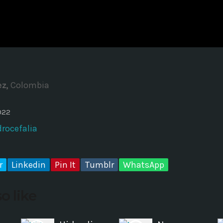
ADMINISTRATOR
DESIGN
Validating Enterprise Archit
Time
z,
Colombia
022
drocefalia
r
Linkedin
Pin It
Tumblr
WhatsApp
o like