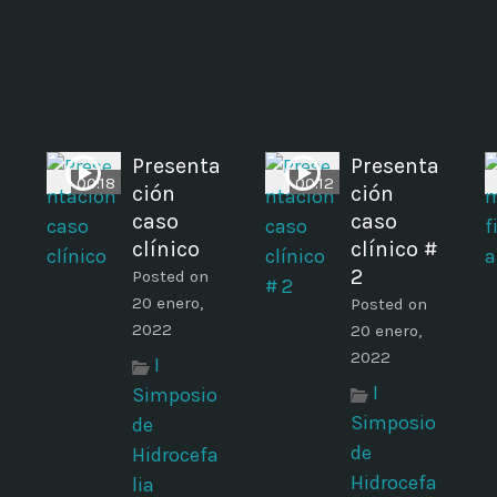
Presenta
Presenta
00:18
00:12
ción
ción
caso
caso
clínico
clínico #
2
Posted on
20 enero,
Posted on
2022
20 enero,
2022
I
I
Simposio
Simposio
de
de
Hidrocefa
Hidrocefa
lia