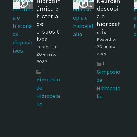
Hidrodin
Neuroen
00:31
00:34
ámica e
doscopi
historia
a e
de
hidrocef
disposit
alia
ivos
Posted on
20 enero,
Posted on
2022
20 enero,
2022
I
I
Simposio
Simposio
de
de
Hidrocefa
Hidrocefa
lia
lia