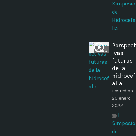
Simposio
de
Hidrocefa
lia
Perspect
00:23
ivas
futuras
de la
hidrocef
alia
Posted on
20 enero,
2022
I
Simposio
de