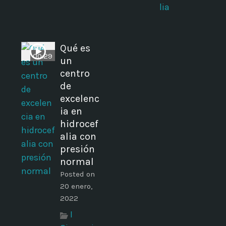
lia
Qué es
00:29
un
centro
de
excelenc
ia en
hidrocef
alia con
presión
normal
Posted on
20 enero,
2022
I