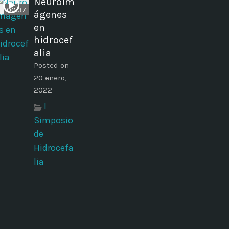
Neuroim
00:37
ágenes
en
hidrocef
alia
Posted on
20 enero,
2022
I
Simposio
de
Hidrocefa
lia