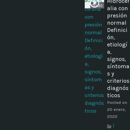
Hidrocef
00:35
alia con
presión
normal
Definici
ón,
etiologí
a,
signos,
síntoma
s y
criterios
diagnós
ticos
Posted on
20 enero,
2022
I