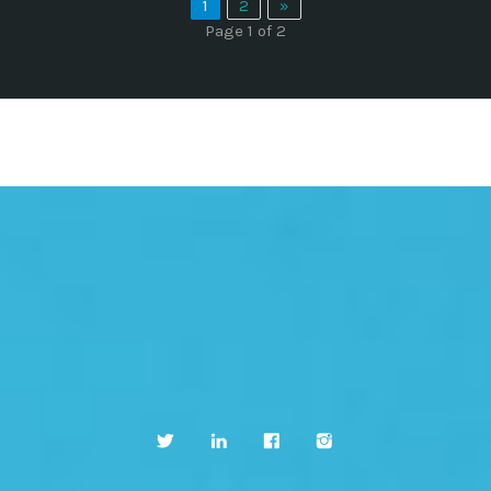
1
2
»
Page 1 of 2