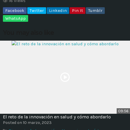
16 views
Facebook
Twitter
Linkedin
Pin It
Tumblr
MOST UPVOTED
WhatsApp
today
14 AGOSTO, 2019
You may also like
431
201
ADMINISTRATOR
DESIGN
09:56
El reto de la innovación en salud y cómo abordarlo
Validating Enterprise
Posted on 10 marzo, 2023
Architectures In The Current